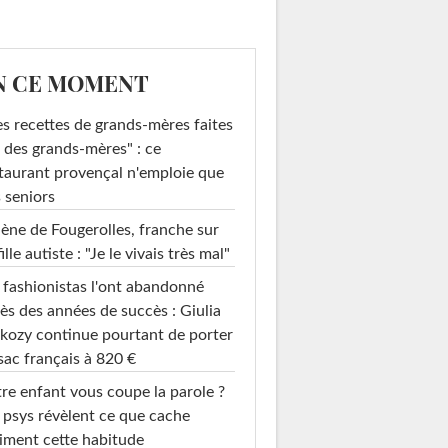
N CE MOMENT
s recettes de grands-mères faites
 des grands-mères" : ce
taurant provençal n'emploie que
 seniors
ène de Fougerolles, franche sur
fille autiste : "Je le vivais très mal"
 fashionistas l'ont abandonné
ès des années de succès : Giulia
kozy continue pourtant de porter
sac français à 820 €
re enfant vous coupe la parole ?
 psys révèlent ce que cache
iment cette habitude