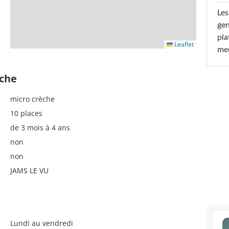
Les
gen
pla
Leaflet
men
èche
micro crèche
10 places
de 3 mois à 4 ans
non
non
JAMS LE VU
Lundi au vendredi