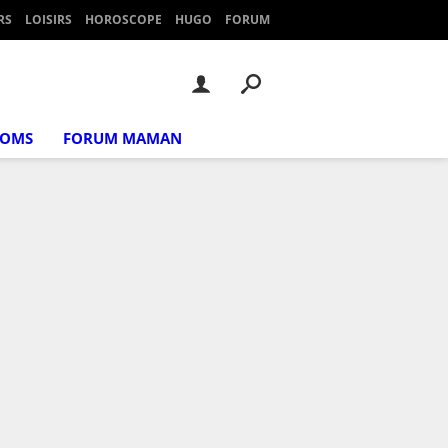
RS
LOISIRS
HOROSCOPE
HUGO
FORUM
NOMS
FORUM MAMAN