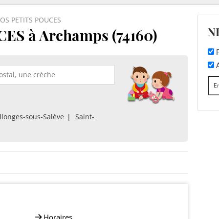
OS PETITS POUCES
N
ES à Archamps (74160)
F
A
llonges-sous-Salève
Saint-
Horaires