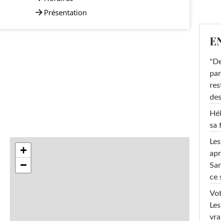
Présentation
E
"De
par
res
des
Hél
sa 
Les
+
apr
−
Sar
ce 
Vot
Les
vra