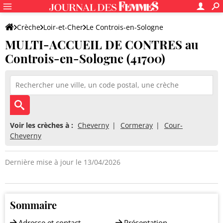
Crèche
Loir-et-Cher
Le Controis-en-Sologne
MULTI-ACCUEIL DE CONTRES au
MULTI-ACCUEIL DE CONTRES
Controis-en-Sologne (41700)
Voir les crèches à :
Cheverny
Cormeray
Cour-
Cheverny
Dernière mise à jour le 13/04/2026
Sommaire
Adresse et contact
Présentation