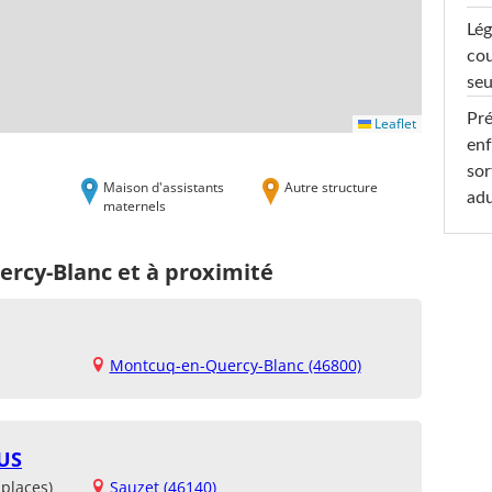
Lég
cou
seu
Pré
Leaflet
enf
sor
Maison d'assistants
Autre structure
adu
maternels
rcy-Blanc et à proximité
Montcuq-en-Quercy-Blanc (46800)
US
places)
Sauzet (46140)