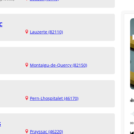
C
Lauzerte (82110)
Montaigu-de-Quercy (82150)
Pern-Lhospitalet (46170)
S
Prayssac (46220)