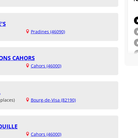
'S
Pradines (46090)
SONS CAHORS
Cahors (46000)
A
places)
Bourg-de-Visa (82190)
OUILLE
Cahors (46000)