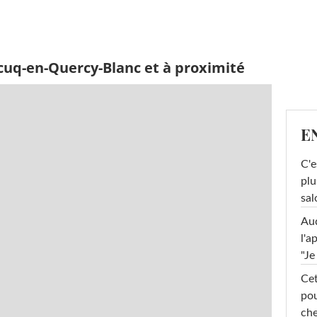
cuq-en-Quercy-Blanc et à proximité
E
C'e
plu
sal
Au
l'a
"Je
Cet
pou
che