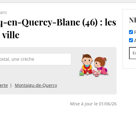
lanc
N
-en-Quercy-Blanc (46) : les
ville
F
A
erte
Montaigu-de-Quercy
Mise à jour le 01/06/26