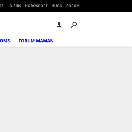
RS
LOISIRS
HOROSCOPE
HUGO
FORUM
NOMS
FORUM MAMAN