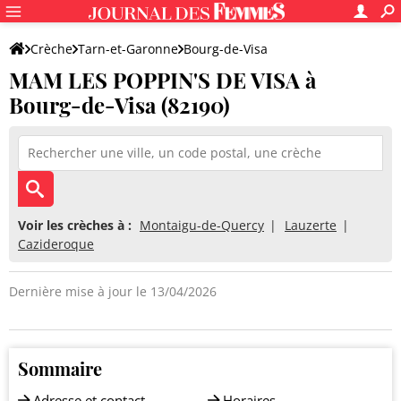
Crèche
Tarn-et-Garonne
Bourg-de-Visa
MAM LES POPPIN'S DE VISA à
MAM LES POPPIN'S DE VISA
Bourg-de-Visa (82190)
Voir les crèches à :
Montaigu-de-Quercy
Lauzerte
Cazideroque
Dernière mise à jour le 13/04/2026
Sommaire
Adresse et contact
Horaires