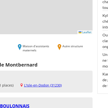
cha
tou
Kyl
ché
int
Leaflet
Oub
cla
Maison d'assistants
Autre structure
ong
maternels
Un 
ne 
 de Montbernard
moz
Ka
de 
1 places)
L'Isle-en-Dodon (31230)
de 
U BOULONNAIS