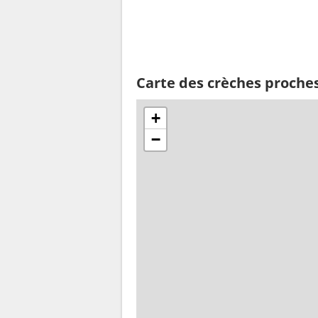
Carte des crèches proch
+
−