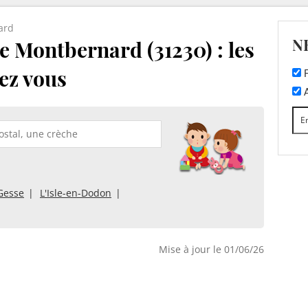
ard
N
e Montbernard (31230) : les
ez vous
F
A
Gesse
L'Isle-en-Dodon
Mise à jour le 01/06/26