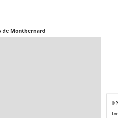
es de Montbernard
E
Lon