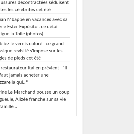
ussures décontractées séduisent
tes les célébrités cet été
ian Mbappé en vacances avec sa
rie Ester Expósito : ce détail
rigue la Toile (photos)
liez le vernis coloré : ce grand
ssique revisité s'impose sur les
les de pieds cet été
restaurateur italien prévient : "il
faut jamais acheter une
zarella qui..."
rine Le Marchand pousse un coup
gueule, Alizée franche sur sa vie
famille...