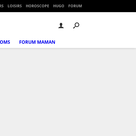
RS
LOISIRS
HOROSCOPE
HUGO
FORUM
NOMS
FORUM MAMAN