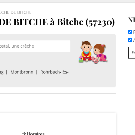
CHE DE BITCHE
N
 BITCHE à Bitche (57230)
F
A
ng
Montbronn
Rohrbach-lès-
Horaires