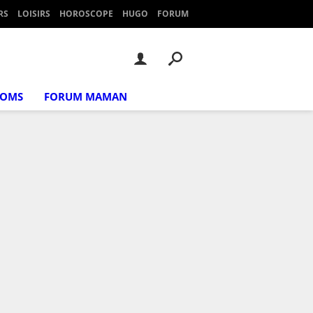
RS
LOISIRS
HOROSCOPE
HUGO
FORUM
NOMS
FORUM MAMAN