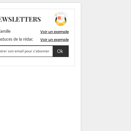
EWSLETTERS
Voir un exemple
amille
Voir un exemple
stuces de la rédac