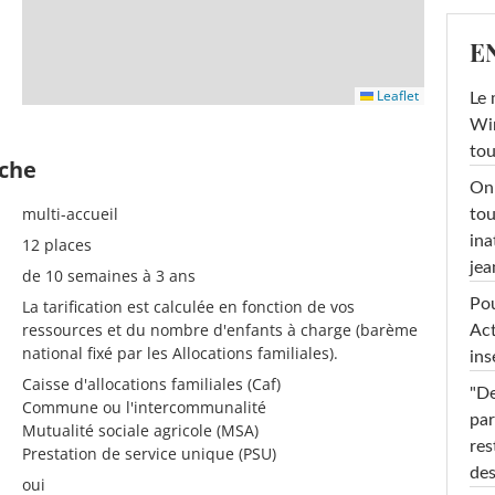
E
Leaflet
Le 
Win
tou
èche
On 
multi-accueil
tou
ina
12 places
jea
de 10 semaines à 3 ans
Pou
La tarification est calculée en fonction de vos
ressources et du nombre d'enfants à charge (barème
Act
national fixé par les Allocations familiales).
ins
Caisse d'allocations familiales (Caf)
"De
Commune ou l'intercommunalité
par
Mutualité sociale agricole (MSA)
res
Prestation de service unique (PSU)
des
oui