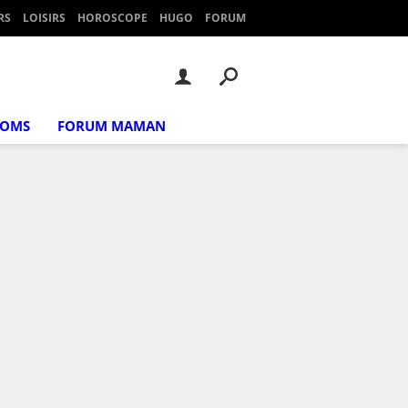
RS
LOISIRS
HOROSCOPE
HUGO
FORUM
NOMS
FORUM MAMAN