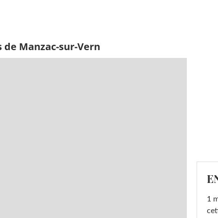
s de Manzac-sur-Vern
E
1 m
cet