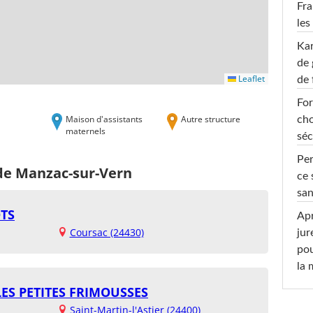
Fra
les
Ka
de 
Leaflet
de 
For
Maison d'assistants
Autre structure
cho
maternels
séc
Per
 de Manzac-sur-Vern
ce 
san
OTS
Apr
Coursac (24430)
jur
pou
la
LES PETITES FRIMOUSSES
Saint-Martin-l'Astier (24400)