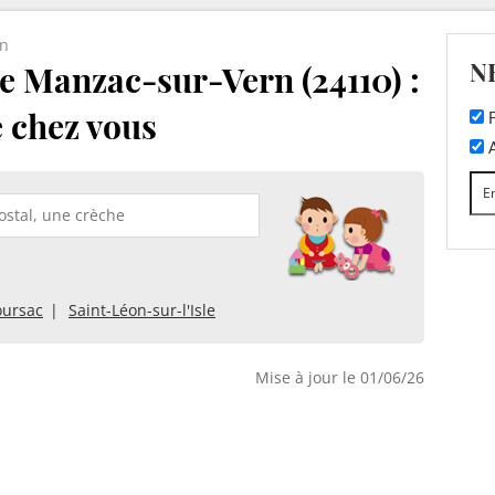
rn
N
e Manzac-sur-Vern (24110) :
e chez vous
F
A
oursac
Saint-Léon-sur-l'Isle
Mise à jour le 01/06/26