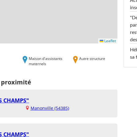
Act
ins
"De
par
res
des
Leaflet
Hél
sa 
Maison d'assistants
Autre structure
maternels
 proximité
ES CHAMPS"
Manonville (54385)
ES CHAMPS"