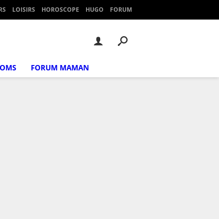
RS
LOISIRS
HOROSCOPE
HUGO
FORUM
NOMS
FORUM MAMAN