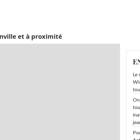
ville et à proximité
E
Le 
Win
tou
On 
tou
ina
jea
Pou