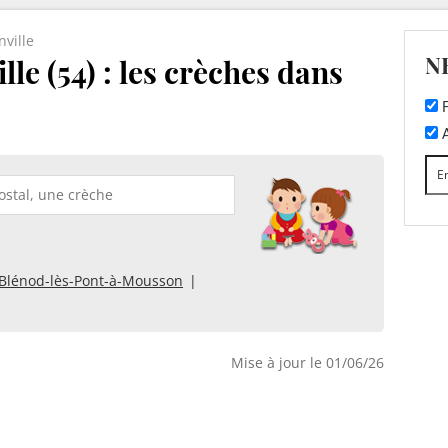
ville
N
le (54) : les crèches dans
F
A
Blénod-lès-Pont-à-Mousson
Mise à jour le 01/06/26