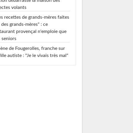
ion débarrasse la maison des
ectes volants
s recettes de grands-mères faites
 des grands-mères" : ce
taurant provençal n'emploie que
 seniors
ène de Fougerolles, franche sur
fille autiste : "Je le vivais très mal"