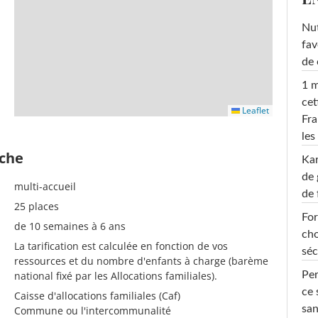
Nut
fav
de 
1 m
cet
Leaflet
Fra
les
èche
Ka
de 
multi-accueil
de 
25 places
For
de 10 semaines à 6 ans
cho
La tarification est calculée en fonction de vos
séc
ressources et du nombre d'enfants à charge (barème
national fixé par les Allocations familiales).
Per
ce 
Caisse d'allocations familiales (Caf)
san
Commune ou l'intercommunalité