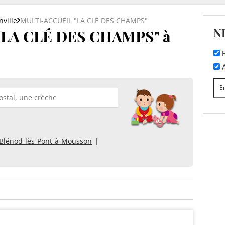
ville
MULTI-ACCUEIL "LA CLÉ DES CHAMPS"
N
LA CLÉ DES CHAMPS" à
F
A
Blénod-lès-Pont-à-Mousson