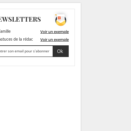
EWSLETTERS
Voir un exemple
amille
Voir un exemple
stuces de la rédac