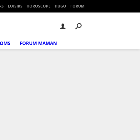
RS
LOISIRS
HOROSCOPE
HUGO
FORUM
NOMS
FORUM MAMAN