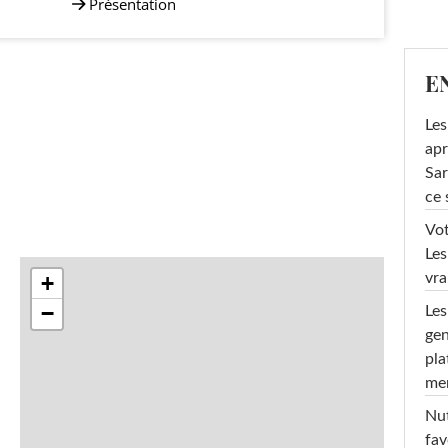
Présentation
E
Les
apr
Sar
ce 
Vot
Les
vra
+
−
Les
gen
pla
men
Nut
fav