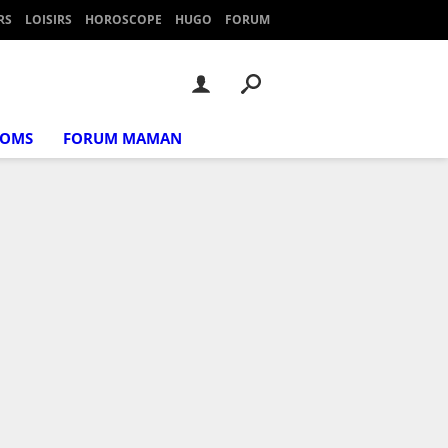
RS
LOISIRS
HOROSCOPE
HUGO
FORUM
NOMS
FORUM MAMAN