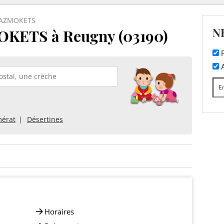
 RAZMOKETS
N
KETS à Reugny (03190)
F
A
érat
Désertines
Horaires