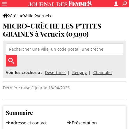
Crèche
Allier
Verneix
MICRO-CRÈCHE LES P'TITES
MICRO-CRÈCHE LES P'TITES GRAINES
GRAINES à Verneix (03190)
Voir les crèches à :
Désertines
Reugny
Chamblet
Dernière mise à jour le 13/04/2026
Sommaire
Adresse et contact
Présentation