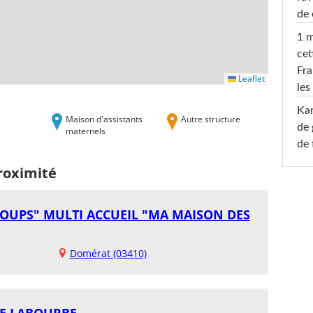
de 
1 m
cet
Fra
Leaflet
les
Ka
Maison d'assistants
Autre structure
de 
maternels
de 
roximité
LOUPS" MULTI ACCUEIL "MA MAISON DES
Domérat (03410)
NE LABOURBE