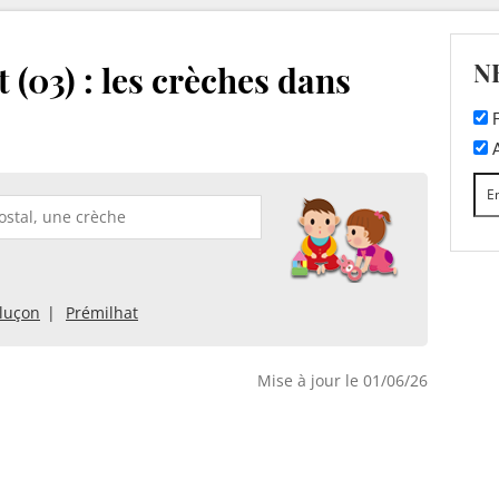
N
(03) : les crèches dans
F
A
luçon
Prémilhat
Mise à jour le 01/06/26