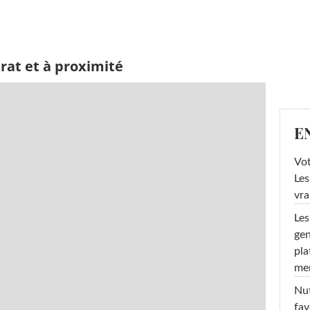
rat et à proximité
E
Vot
Les
vra
Les
gen
pla
men
Nut
fav