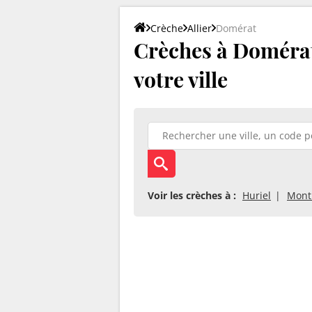
Crèche
Allier
Domérat
Crèches à Domérat 
votre ville
Voir les crèches à :
Huriel
Mont