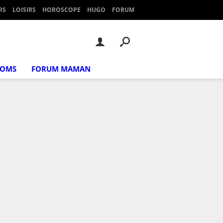
RS
LOISIRS
HOROSCOPE
HUGO
FORUM
NOMS
FORUM MAMAN