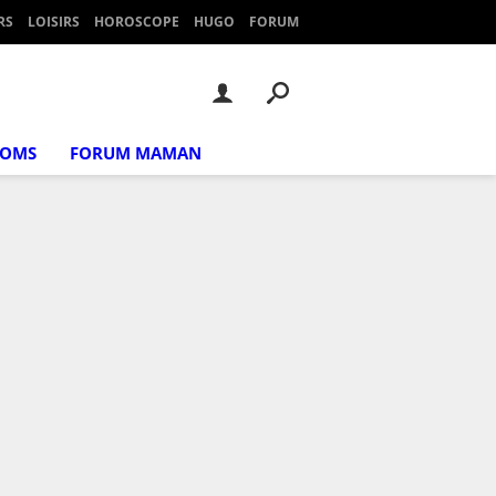
RS
LOISIRS
HOROSCOPE
HUGO
FORUM
NOMS
FORUM MAMAN