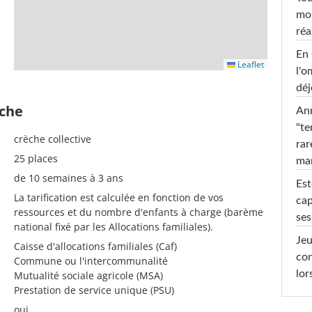
mob
réa
En 
Leaflet
l'o
déj
èche
Ann
"te
crèche collective
rar
25 places
ma
de 10 semaines à 3 ans
Est
La tarification est calculée en fonction de vos
cap
ressources et du nombre d'enfants à charge (barème
ses
national fixé par les Allocations familiales).
Jeu
Caisse d'allocations familiales (Caf)
con
Commune ou l'intercommunalité
lor
Mutualité sociale agricole (MSA)
Prestation de service unique (PSU)
oui