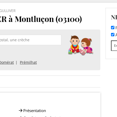
GULLIVER
N
 à Montluçon (03100)
F
A
Domérat
Prémilhat
Présentation