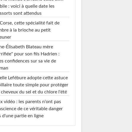
ile : voici à quelle date les
ssorts sont attendus
Corse, cette spécialité fait de
mbre à la brioche au petit
euner
e-Élisabeth Blateau mère
rrifiée" pour son fils Hadrien :
es confidences sur sa vie de
man
elle Lefébure adopte cette astuce
illaire toute simple pour protéger
 cheveux du sel et du chlore l'été
x vidéo : les parents n'ont pas
science de ce véritable danger
s d'une partie en ligne