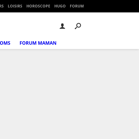
RS
LOISIRS
HOROSCOPE
HUGO
FORUM
NOMS
FORUM MAMAN