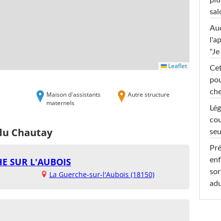
plu
sal
Au
l'a
"Je
Leaflet
Cet
pou
che
Maison d'assistants
Autre structure
maternels
Lég
cou
 du Chautay
seu
Pré
E SUR L'AUBOIS
enf
sor
La Guerche-sur-l'Aubois (18150)
adu