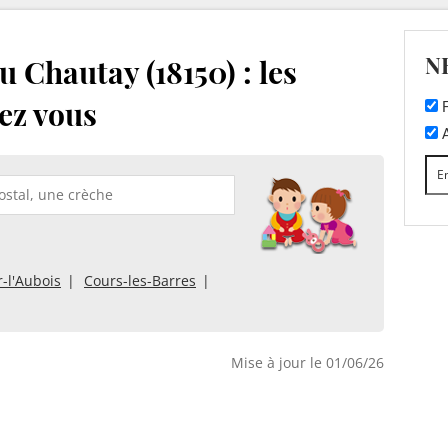
N
 Chautay (18150) : les
ez vous
F
A
-l'Aubois
Cours-les-Barres
Mise à jour le 01/06/26