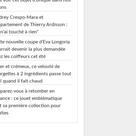
s voir cet objet iconique dans nos
ons
drey Crespo-Mara et
ppartement de Thierry Ardisson :
 n'ai touché à rien"
te nouvelle coupe d'Eva Longoria
rrait devenir la plus demandée
z les coiffeurs cet été
er et crémeux, ce velouté de
rgettes à 2 ingrédients passe tout
l quand il fait chaud
parez-vous à retomber en
ance : ce jouet emblématique
t sa première collection pour
ltes