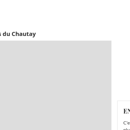
s du Chautay
E
C'e