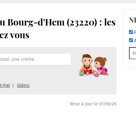
N
u Bourg-d'Hem (23220) : les
ez vous
F
A
t-Fiel
Glénic
Mise à jour le 01/06/26