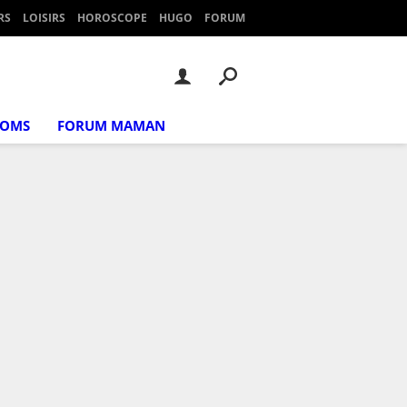
RS
LOISIRS
HOROSCOPE
HUGO
FORUM
NOMS
FORUM MAMAN