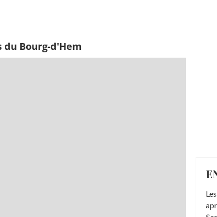
s du Bourg-d'Hem
E
Les
apr