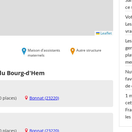
Sar
ce 
Vot
Les
vra
Leaflet
Les
gen
Maison d'assistants
Autre structure
maternels
pla
men
 du Bourg-d'Hem
Nut
fav
de 
1 m
0 places)
Bonnat (23220)
cet
Fra
les
0 places)
Bonnat (23220)