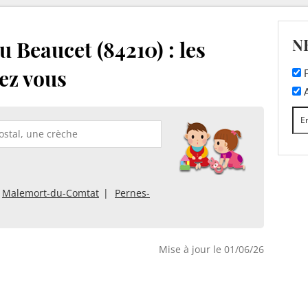
N
 Beaucet (84210) : les
ez vous
F
A
Malemort-du-Comtat
Pernes-
Mise à jour le 01/06/26