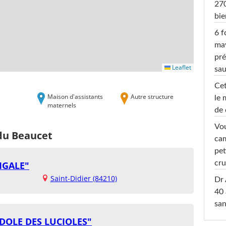
270
bi
6 f
ma
pré
Leaflet
sa
Cet
Maison d'assistants
Autre structure
le 
maternels
de 
Vou
 du Beaucet
cam
pet
cru
IGALE"
Saint-Didier (84210)
Dr 
40 
san
DOLE DES LUCIOLES"