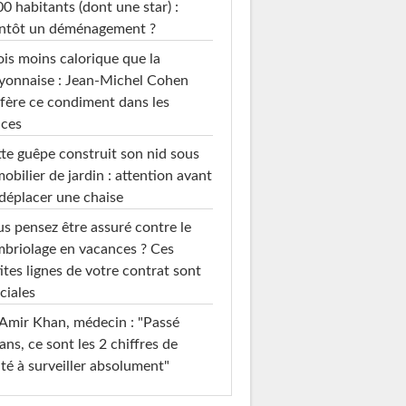
0 habitants (dont une star) :
entôt un déménagement ?
ois moins calorique que la
yonnaise : Jean-Michel Cohen
fère ce condiment dans les
uces
te guêpe construit son nid sous
mobilier de jardin : attention avant
déplacer une chaise
s pensez être assuré contre le
briolage en vacances ? Ces
ites lignes de votre contrat sont
ciales
Amir Khan, médecin : "Passé
ans, ce sont les 2 chiffres de
té à surveiller absolument"