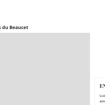
s du Beaucet
E
Lu
amo