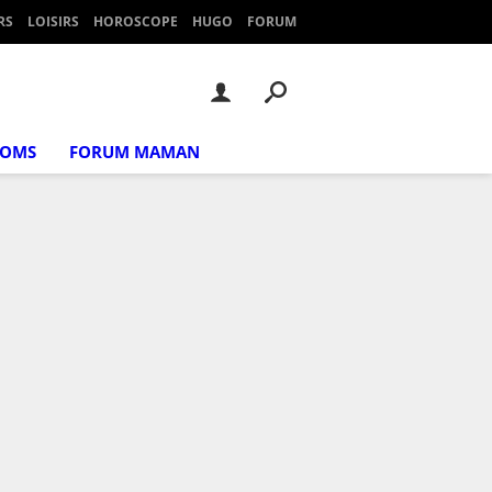
RS
LOISIRS
HOROSCOPE
HUGO
FORUM
NOMS
FORUM MAMAN