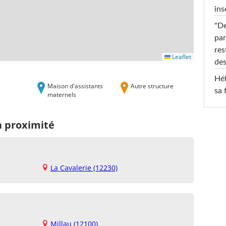
ins
"De
par
res
Leaflet
des
Hél
Maison d'assistants
Autre structure
sa 
maternels
à proximité
La Cavalerie (12230)
Millau (12100)