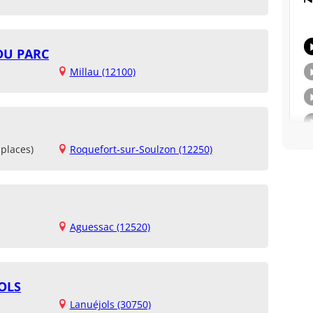
DU PARC
Millau (12100)
places)
Roquefort-sur-Soulzon (12250)
Aguessac (12520)
OLS
Lanuéjols (30750)