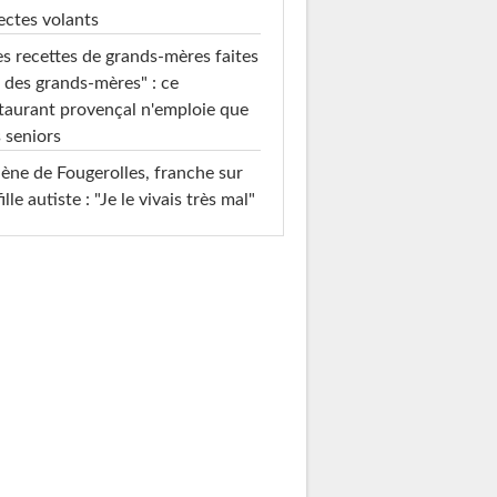
ectes volants
s recettes de grands-mères faites
 des grands-mères" : ce
taurant provençal n'emploie que
 seniors
ène de Fougerolles, franche sur
fille autiste : "Je le vivais très mal"