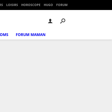
RS
LOISIRS
HOROSCOPE
HUGO
FORUM
NOMS
FORUM MAMAN