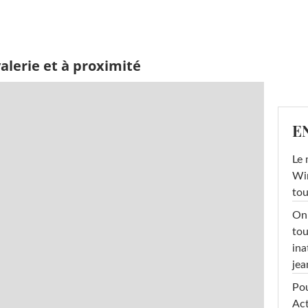
alerie et à proximité
E
Le 
Win
tou
On 
tou
ina
jea
Pou
Act