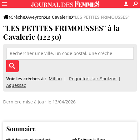
Crèche
Aveyron
La Cavalerie
"LES PETITES FRIMOUSSES"
"LES PETITES FRIMOUSSES" à la
Cavalerie (12230)
Voir les crèches à :
Millau
Roquefort-sur-Soulzon
Aguessac
Dernière mise à jour le 13/04/2026
Sommaire
Adresse et contact
Présentation