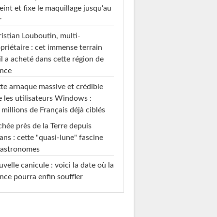
teint et fixe le maquillage jusqu'au
r
istian Louboutin, multi-
priétaire : cet immense terrain
il a acheté dans cette région de
ance
te arnaque massive et crédible
e les utilisateurs Windows :
 millions de Français déjà ciblés
hée près de la Terre depuis
ans : cette "quasi-lune" fascine
 astronomes
velle canicule : voici la date où la
nce pourra enfin souffler