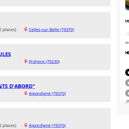
2 places)
Celles-sur-Belle (79370)
ULES
Prahecq (79230)
NTS D'ABORD"
Aigondigné (79370)
2 places)
Aigondigné (79370)