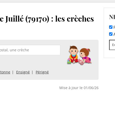
N
Juillé (79170) : les crèches
F
A
utonne
Ensigné
Périgné
Mise à jour le 01/06/26