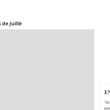
 de Juillé
E
"Je
pos