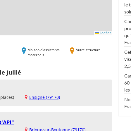
le 
soi
Chr
pro
Leaflet
qu'
Fr
Maison d'assistants
Autre structure
Cet
maternels
vis
2,5
e Juillé
Cac
60 
les
places)
Ensigné (79170)
Nou
Fra
'API"
Brioux-sur-Boutonne (79170)