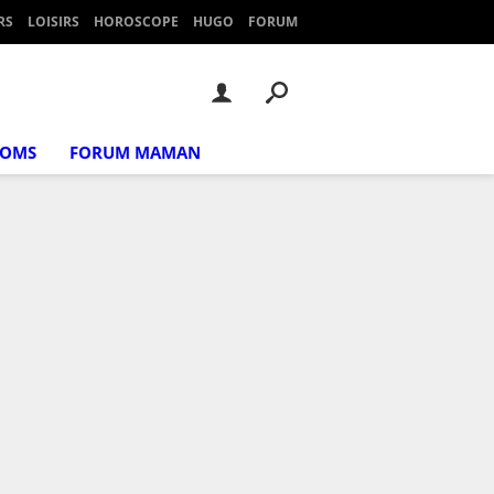
RS
LOISIRS
HOROSCOPE
HUGO
FORUM
NOMS
FORUM MAMAN