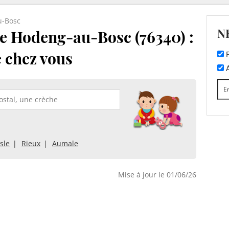
u-Bosc
N
e Hodeng-au-Bosc (76340) :
e chez vous
F
A
sle
Rieux
Aumale
Mise à jour le 01/06/26