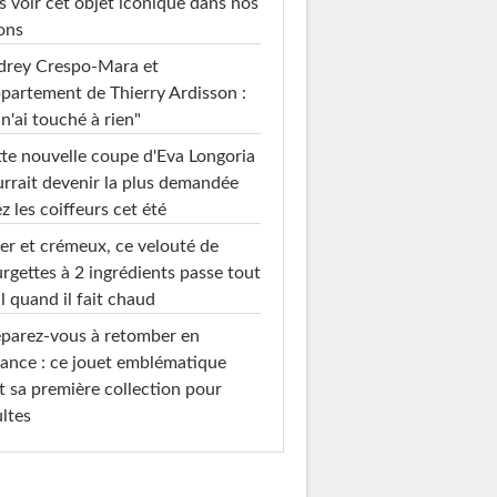
s voir cet objet iconique dans nos
ons
drey Crespo-Mara et
ppartement de Thierry Ardisson :
 n'ai touché à rien"
te nouvelle coupe d'Eva Longoria
rrait devenir la plus demandée
z les coiffeurs cet été
er et crémeux, ce velouté de
rgettes à 2 ingrédients passe tout
l quand il fait chaud
parez-vous à retomber en
ance : ce jouet emblématique
t sa première collection pour
ltes