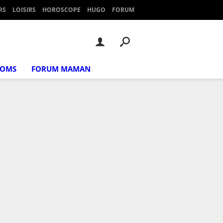
RS
LOISIRS
HOROSCOPE
HUGO
FORUM
NOMS
FORUM MAMAN