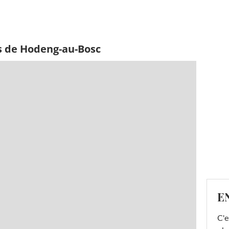
s de Hodeng-au-Bosc
E
C'e