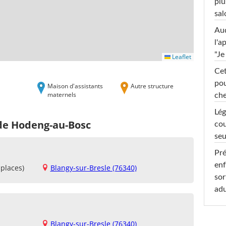
plu
sal
Au
l'a
"Je
Leaflet
Cet
pou
Maison d'assistants
Autre structure
maternels
che
Lég
 de Hodeng-au-Bosc
cou
seu
Pré
enf
places)
Blangy-sur-Bresle (76340)
sor
adu
Blangy-sur-Bresle (76340)