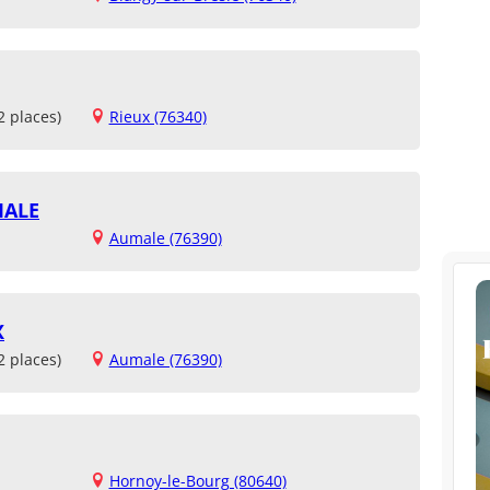
2 places)
Rieux (76340)
MALE
Aumale (76390)
X
2 places)
Aumale (76390)
Hornoy-le-Bourg (80640)