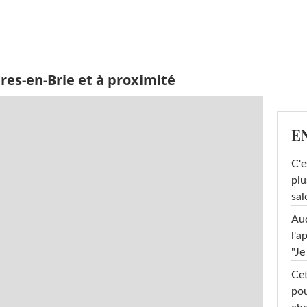
res-en-Brie et à proximité
E
C'e
plu
sal
Au
l'a
"Je
Cet
pou