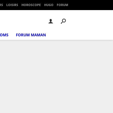
RS
LOISIRS
HOROSCOPE
HUGO
FORUM
NOMS
FORUM MAMAN