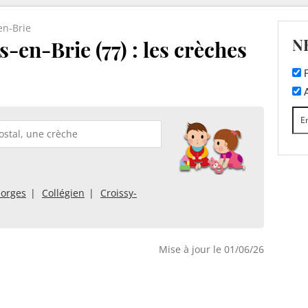
en-Brie
N
-en-Brie (77) : les crèches
F
A
eorges
Collégien
Croissy-
Mise à jour le 01/06/26