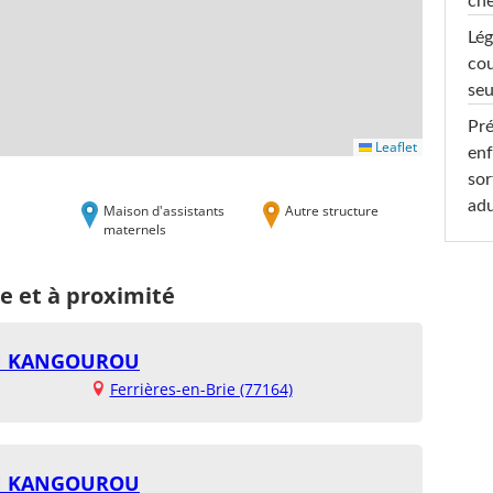
che
Lég
cou
seu
Pré
Leaflet
enf
sor
adu
Maison d'assistants
Autre structure
maternels
ie et à proximité
ON KANGOUROU
Ferrières-en-Brie (77164)
ON KANGOUROU