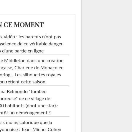
N CE MOMENT
x vidéo : les parents n'ont pas
science de ce véritable danger
s d'une partie en ligne
e Middleton dans une création
nçaise, Charlene de Monaco en
loring… Les silhouettes royales
on retient cette saison
ana Belmondo "tombée
ureuse" de ce village de
0 habitants (dont une star) :
entôt un déménagement ?
ois moins calorique que la
yonnaise : Jean-Michel Cohen