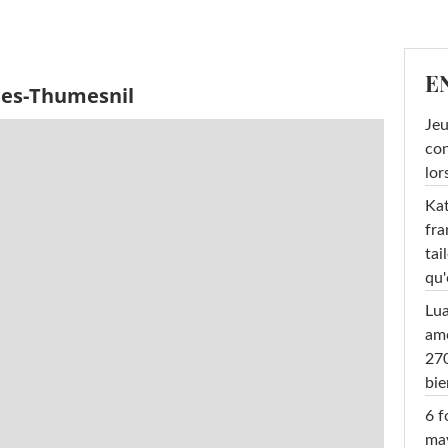
E
hes-Thumesnil
Jeu
con
lor
Kat
fra
tai
qu'
Lu
amo
270
bi
6 f
ma