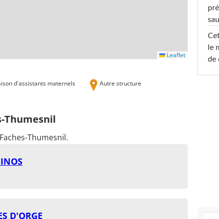
pré
sa
Cet
le 
Leaflet
de 
ison d'assistants maternels
Autre structure
es-Thumesnil
 Faches-Thumesnil.
BINOS
ES D'ORGE