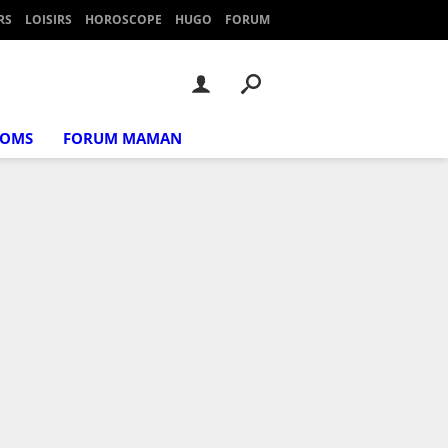
RS
LOISIRS
HOROSCOPE
HUGO
FORUM
NOMS
FORUM MAMAN