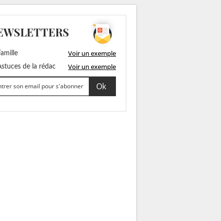
EWSLETTERS
Voir un exemple
amille
Voir un exemple
stuces de la rédac