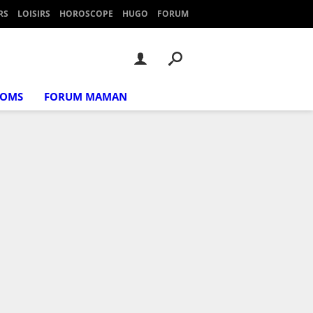
RS
LOISIRS
HOROSCOPE
HUGO
FORUM
NOMS
FORUM MAMAN