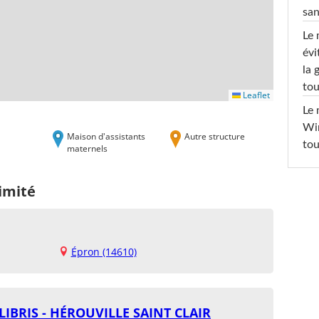
san
Le 
évi
la 
tou
Leaflet
Le 
Win
Maison d'assistants
Autre structure
tou
maternels
imité
Épron (14610)
LIBRIS - HÉROUVILLE SAINT CLAIR