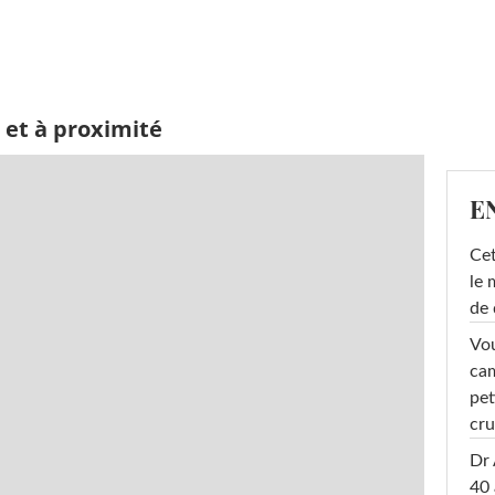
 et à proximité
E
Cet
le 
de 
Vou
cam
pet
cru
Dr 
40 