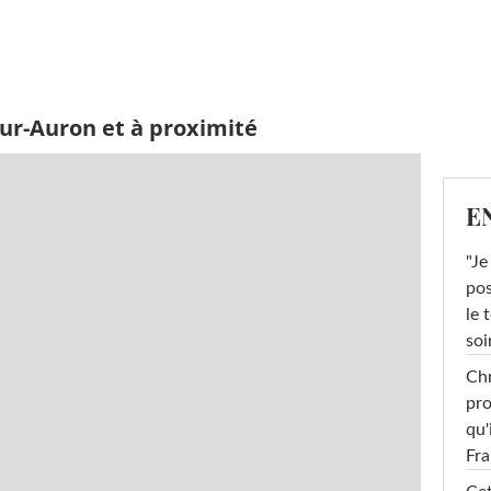
ur-Auron et à proximité
E
"Je
pos
le 
soi
Chr
pro
qu'
Fr