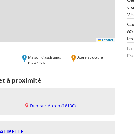
Cet
vis
2,5
Cac
60 
les
Leaflet
Nou
Fra
Maison d'assistants
Autre structure
maternels
et à proximité
Dun-sur-Auron (18130)
ALIPETTE