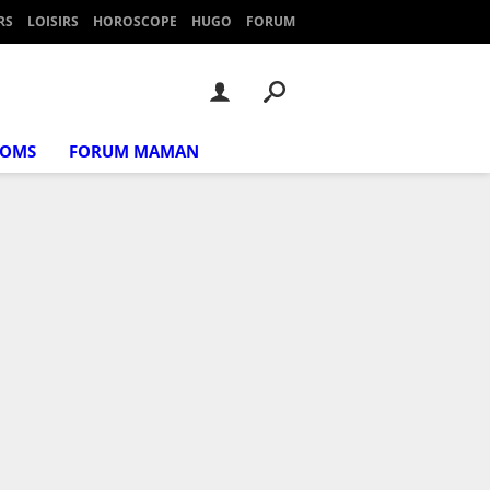
RS
LOISIRS
HOROSCOPE
HUGO
FORUM
NOMS
FORUM MAMAN