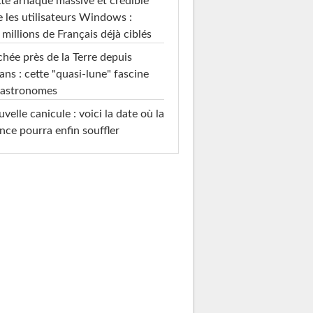
te arnaque massive et crédible
e les utilisateurs Windows :
 millions de Français déjà ciblés
hée près de la Terre depuis
ans : cette "quasi-lune" fascine
 astronomes
velle canicule : voici la date où la
nce pourra enfin souffler