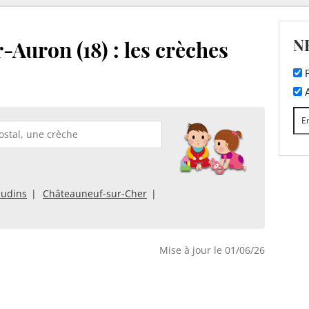
N
Auron (18) : les crèches
F
A
audins
Châteauneuf-sur-Cher
Mise à jour le 01/06/26