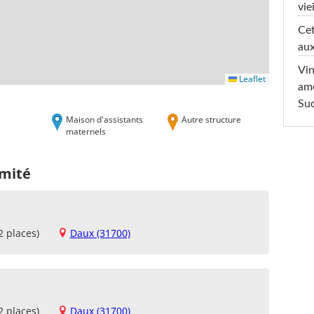
viei
Cet
aux
Vin
Leaflet
am
Sud
Maison d'assistants
Autre structure
maternels
imité
2 places)
Daux (31700)
2 places)
Daux (31700)