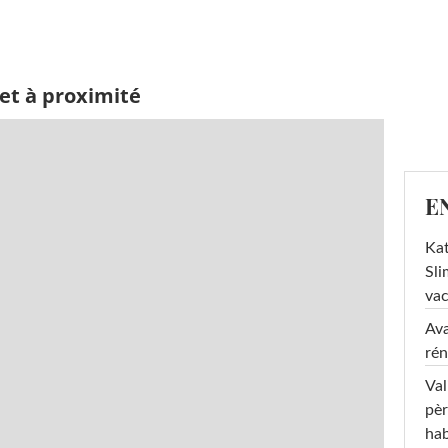
et à proximité
E
Kat
Sli
va
Ava
rén
Val
pèr
hab