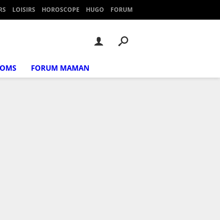
RS
LOISIRS
HOROSCOPE
HUGO
FORUM
NOMS
FORUM MAMAN