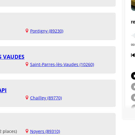
Pontigny (89230)
S VAUDES
Saint-Parres-lès-Vaudes (10260)
API
Chailley (89770)
2 places)
Noyers (89310)