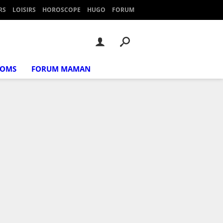
RS
LOISIRS
HOROSCOPE
HUGO
FORUM
NOMS
FORUM MAMAN