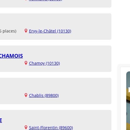
6 places)
Ervy-le-Châtel (10130)
 CHAMOIS
Chamoy (10130)
Chablis (89800)
E
Saint-Florentin (89600)