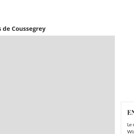
s de Coussegrey
E
Le 
Win