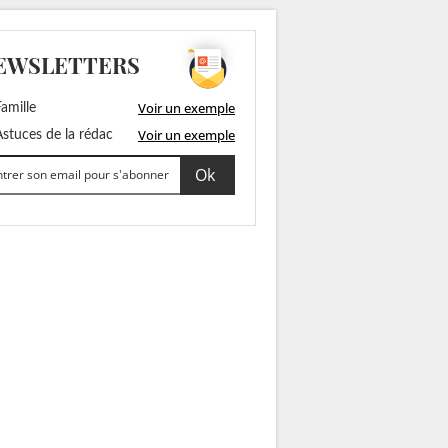
EWSLETTERS
Voir un exemple
amille
Voir un exemple
stuces de la rédac