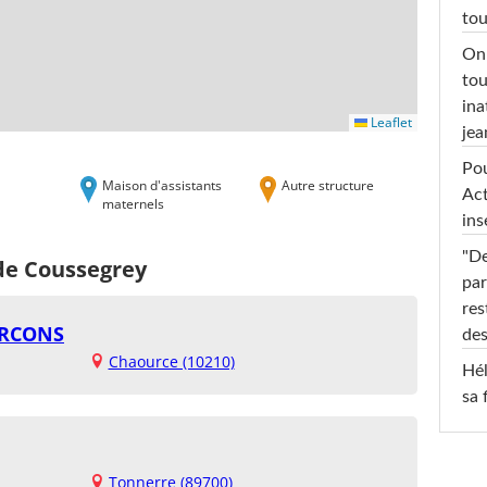
tou
On 
tou
ina
Leaflet
jea
Pou
Maison d'assistants
Autre structure
Act
maternels
ins
"De
 de Coussegrey
par
res
URCONS
des
Chaource (10210)
Hél
sa 
Tonnerre (89700)