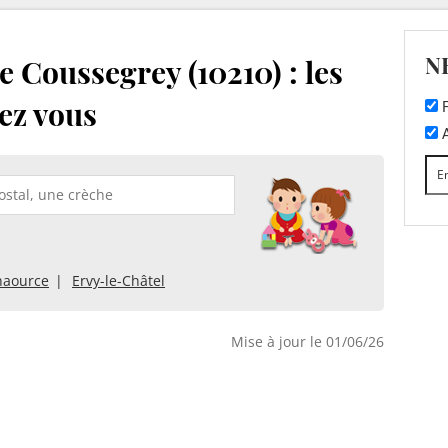
N
 Coussegrey (10210) : les
ez vous
F
A
haource
Ervy-le-Châtel
Mise à jour le 01/06/26