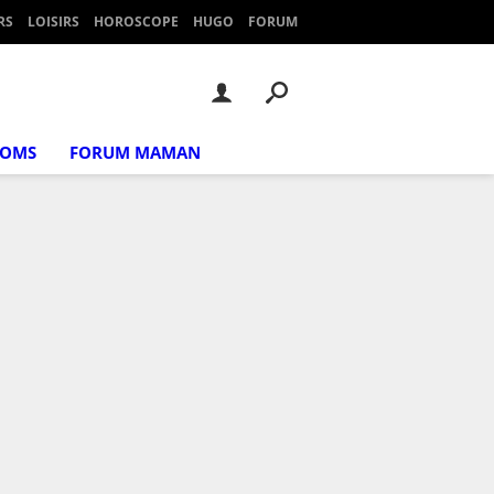
RS
LOISIRS
HOROSCOPE
HUGO
FORUM
NOMS
FORUM MAMAN