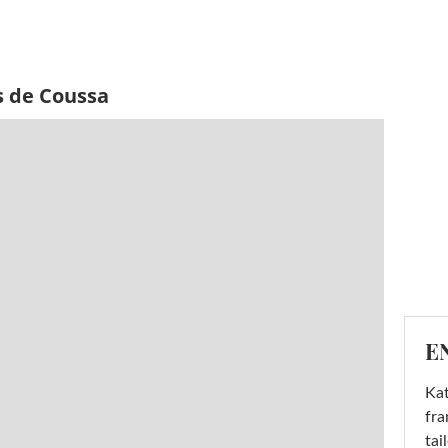
s de Coussa
E
Kat
fra
tai