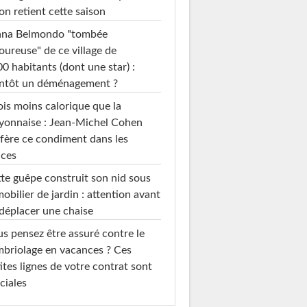
on retient cette saison
ana Belmondo "tombée
ureuse" de ce village de
0 habitants (dont une star) :
entôt un déménagement ?
ois moins calorique que la
yonnaise : Jean-Michel Cohen
fère ce condiment dans les
uces
te guêpe construit son nid sous
mobilier de jardin : attention avant
déplacer une chaise
s pensez être assuré contre le
briolage en vacances ? Ces
ites lignes de votre contrat sont
ciales