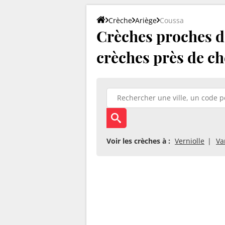
Crèche
Ariège
Coussa
Crèches proches de
crèches près de ch
Voir les crèches à :
Verniolle
Va