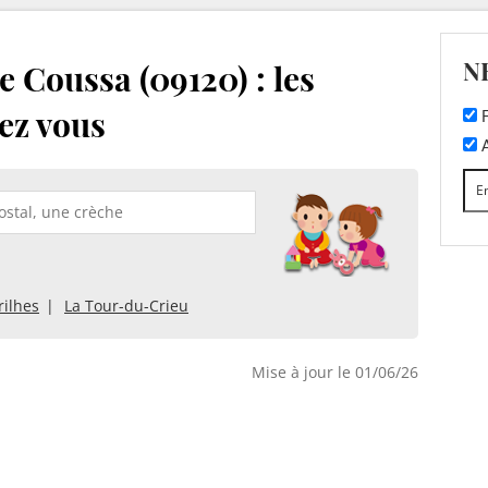
N
 Coussa (09120) : les
ez vous
F
A
rilhes
La Tour-du-Crieu
Mise à jour le 01/06/26