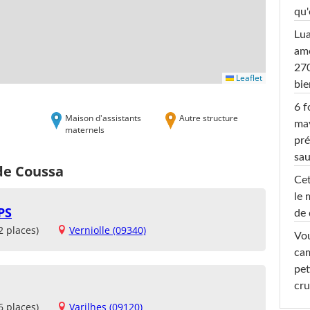
qu'
Lu
amo
270
Leaflet
bi
6 f
Maison d'assistants
Autre structure
ma
maternels
pré
sa
de Coussa
Cet
le 
PS
de 
2 places)
Verniolle (09340)
Vou
cam
pet
cru
6 places)
Varilhes (09120)