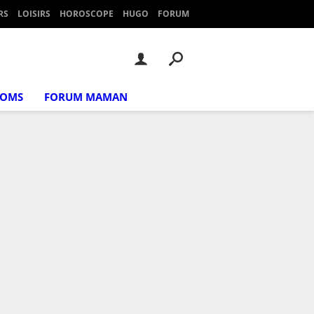
RS
LOISIRS
HOROSCOPE
HUGO
FORUM
NOMS
FORUM MAMAN