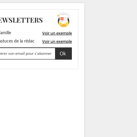
EWSLETTERS
Voir un exemple
amille
Voir un exemple
stuces de la rédac