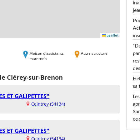
ina
jea
Pou
Act
Leaflet
ins
"De
Maison d'assistants
Autre structure
par
maternels
res
des
de Clérey-sur-Brenon
Hél
sa 
S ET GALIPETTES"
Les
Ceintrey (54134)
apr
Sar
ce 
S ET GALIPETTES"
Ceintrey (54134)