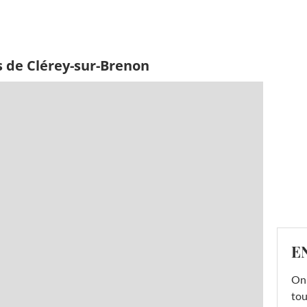
s de Clérey-sur-Brenon
E
On 
tou