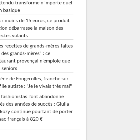
ttendu transforme n'importe quel
n basique
r moins de 15 euros, ce produit
ion débarrasse la maison des
ectes volants
s recettes de grands-mères faites
 des grands-mères" : ce
taurant provençal n'emploie que
 seniors
ène de Fougerolles, franche sur
fille autiste : "Je le vivais très mal"
 fashionistas l'ont abandonné
ès des années de succès : Giulia
kozy continue pourtant de porter
sac français à 820 €