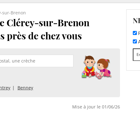
y-sur-Brenon
N
e Clérey-sur-Brenon
es près de chez vous
F
A
ntrey
Benney
Mise à jour le 01/06/26