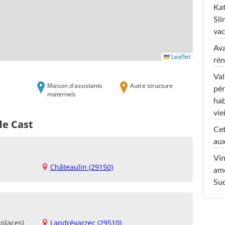
Kat
Sli
va
Ava
Leaflet
rén
Val
Maison d'assistants
Autre structure
pèr
maternels
hab
viei
de Cast
Cet
aux
Vin
Châteaulin (29150)
am
Sud
places)
Landrévarzec (29510)