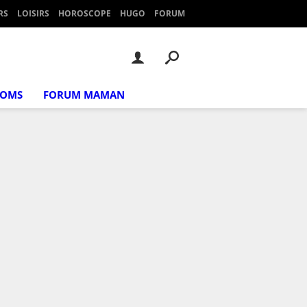
RS
LOISIRS
HOROSCOPE
HUGO
FORUM
NOMS
FORUM MAMAN