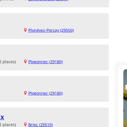
Plonévez-Porzay (29550)
2 places)
Plogonnec (29180)
Plogonnec (29180)
UX
2 places)
Briec (29510)