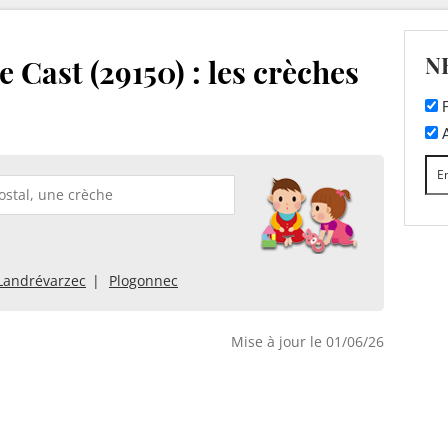
N
 Cast (29150) : les crèches
F
A
Landrévarzec
Plogonnec
Mise à jour le 01/06/26