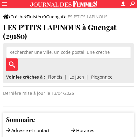
Crèche
Finistère
Guengat
LES P'TITS LAPINOUS
LES P'TITS LAPINOUS à Guengat
(29180)
Voir les crèches à :
Plonéis
Le Juch
Plogonnec
Dernière mise à jour le 13/04/2026
Sommaire
Adresse et contact
Horaires