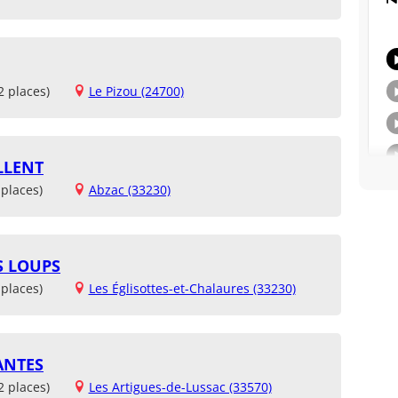
2 places)
Le Pizou (24700)
LLENT
places)
Abzac (33230)
S LOUPS
places)
Les Églisottes-et-Chalaures (33230)
ANTES
2 places)
Les Artigues-de-Lussac (33570)