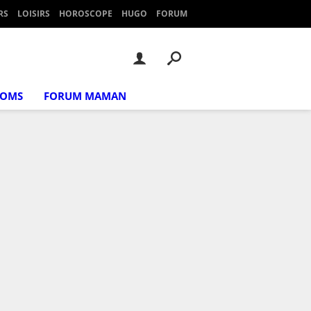
RS
LOISIRS
HOROSCOPE
HUGO
FORUM
NOMS
FORUM MAMAN