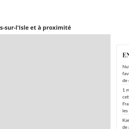
-sur-l'Isle et à proximité
E
Nut
fav
de 
1 m
cet
Fra
les
Ka
de 