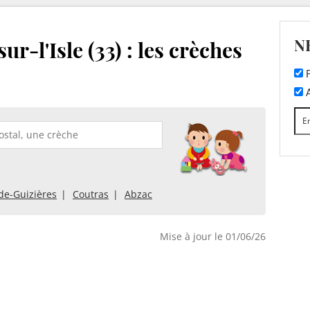
N
-l'Isle (33) : les crèches
F
A
de-Guizières
Coutras
Abzac
Mise à jour le 01/06/26