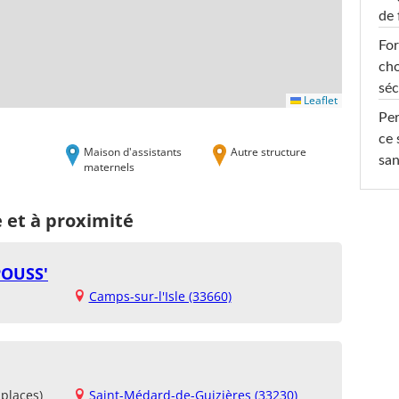
de 
For
cho
séc
Leaflet
Per
ce 
Maison d'assistants
Autre structure
san
maternels
e et à proximité
POUSS'
Camps-sur-l'Isle (33660)
places)
Saint-Médard-de-Guizières (33230)