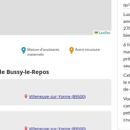
qu'
Lu
amo
270
Leaflet
bi
6 f
Maison d'assistants
Autre structure
ma
maternels
pré
sa
de Bussy-le-Repos
Cet
le 
de 
Villeneuve-sur-Yonne (89500)
Vou
cam
pet
cru
Villeneuve-sur-Yonne (89500)