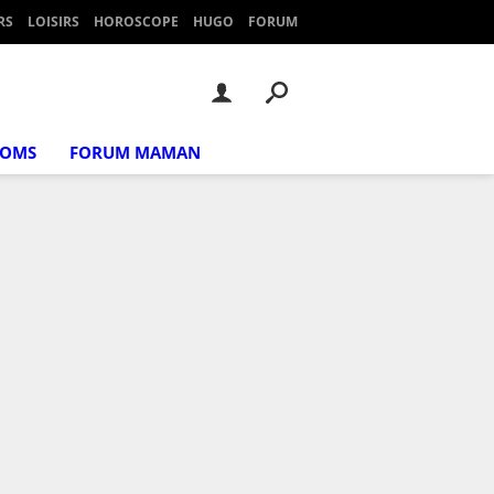
RS
LOISIRS
HOROSCOPE
HUGO
FORUM
NOMS
FORUM MAMAN