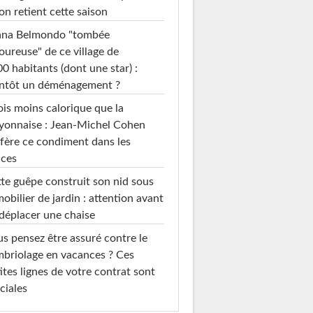
on retient cette saison
ana Belmondo "tombée
ureuse" de ce village de
0 habitants (dont une star) :
entôt un déménagement ?
ois moins calorique que la
yonnaise : Jean-Michel Cohen
fère ce condiment dans les
uces
te guêpe construit son nid sous
mobilier de jardin : attention avant
déplacer une chaise
s pensez être assuré contre le
briolage en vacances ? Ces
ites lignes de votre contrat sont
ciales