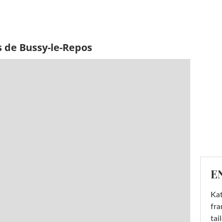
s de Bussy-le-Repos
E
Kat
fra
tai