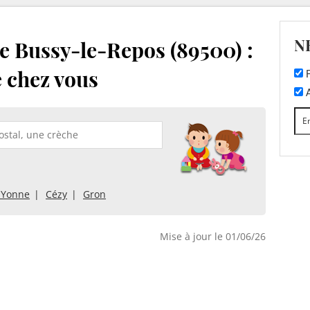
N
e Bussy-le-Repos (89500) :
e chez vous
F
A
r-Yonne
Cézy
Gron
Mise à jour le 01/06/26