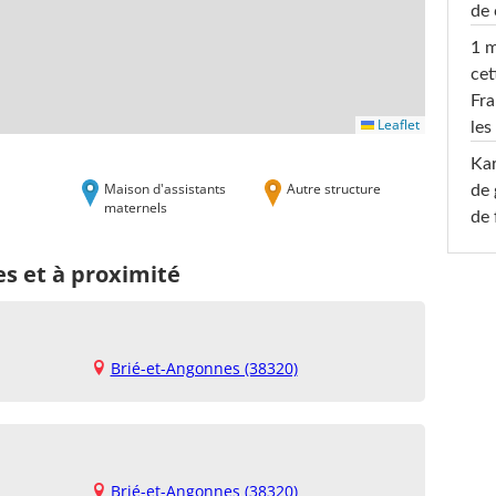
de 
1 m
cet
Fra
Leaflet
les
Ka
Maison d'assistants
Autre structure
de 
maternels
de 
s et à proximité
Brié-et-Angonnes (38320)
Brié-et-Angonnes (38320)