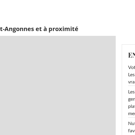
et-Angonnes et à proximité
E
Vot
Les
vra
Les
gen
pla
men
Nut
fav