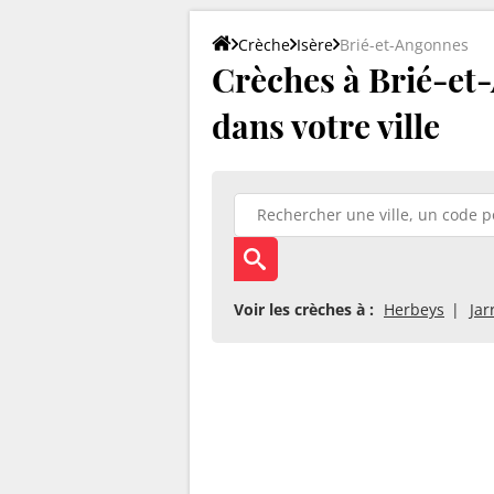
Crèche
Isère
Brié-et-Angonnes
Crèches à Brié-et-
dans votre ville
Voir les crèches à :
Herbeys
Jar