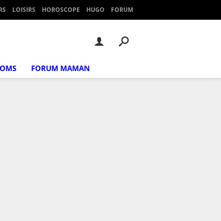
RS
LOISIRS
HOROSCOPE
HUGO
FORUM
NOMS
FORUM MAMAN