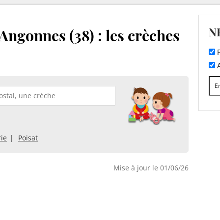
N
Angonnes (38) : les crèches
F
A
rie
Poisat
Mise à jour le 01/06/26