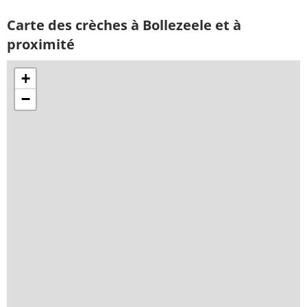
Carte des crèches à Bollezeele et à
proximité
+
−