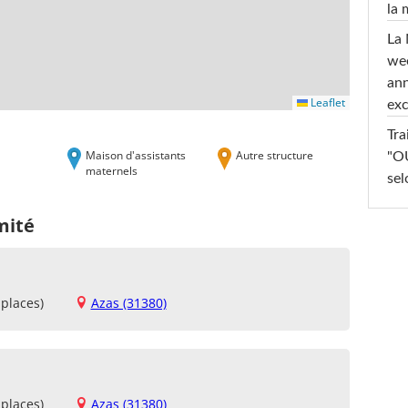
la
La 
wee
ann
Leaflet
exc
Tra
Maison d'assistants
Autre structure
"OU
maternels
sel
mité
places)
Azas (31380)
places)
Azas (31380)