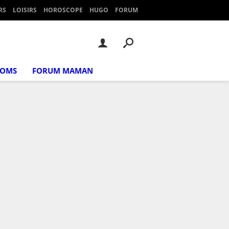
RS
LOISIRS
HOROSCOPE
HUGO
FORUM
NOMS
FORUM MAMAN