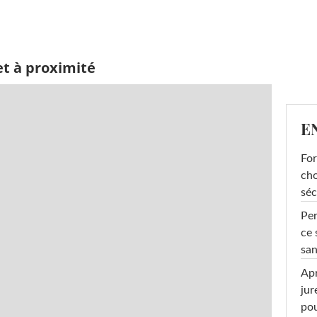
et à proximité
E
For
cho
séc
Per
ce 
san
Apr
jur
pou