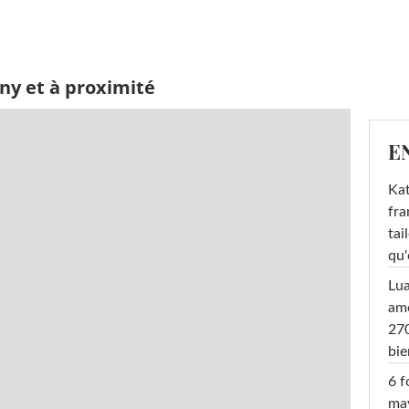
ny et à proximité
E
Kat
fra
tai
qu'
Lu
amo
270
bi
6 f
ma