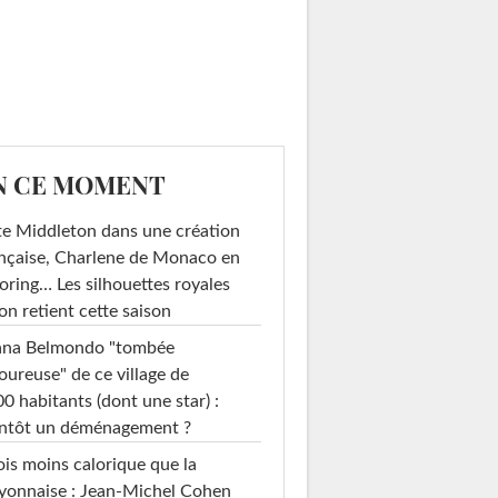
N CE MOMENT
e Middleton dans une création
nçaise, Charlene de Monaco en
loring… Les silhouettes royales
on retient cette saison
ana Belmondo "tombée
ureuse" de ce village de
0 habitants (dont une star) :
entôt un déménagement ?
ois moins calorique que la
yonnaise : Jean-Michel Cohen