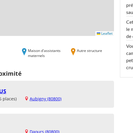
pré
sa
Cet
le 
Leaflet
de 
Vou
Maison d'assistants
Autre structure
cam
maternels
pet
cru
roximité
US
6 places)
Aubigny (80800)
Daours (80800)