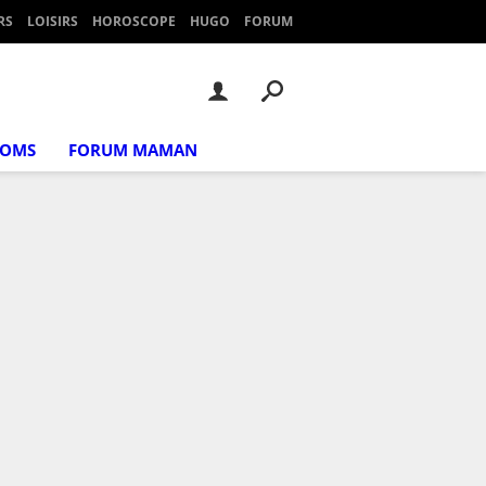
RS
LOISIRS
HOROSCOPE
HUGO
FORUM
NOMS
FORUM MAMAN