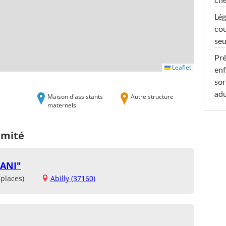
che
Lég
cou
seu
Pré
Leaflet
enf
sor
adu
Maison d'assistants
Autre structure
maternels
imité
ANI"
places)
Abilly (37160)