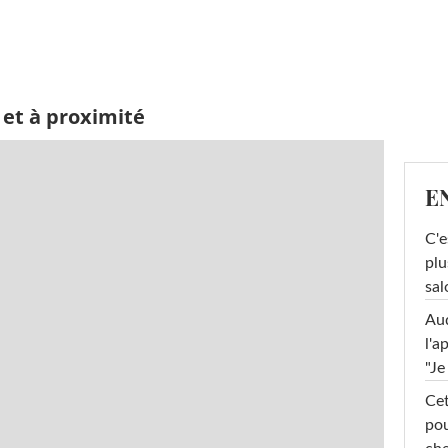
 et à proximité
E
C'e
plu
sal
Au
l'a
"Je
Cet
pou