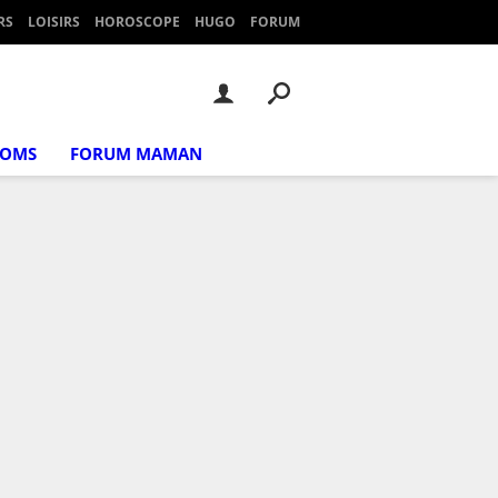
RS
LOISIRS
HOROSCOPE
HUGO
FORUM
NOMS
FORUM MAMAN