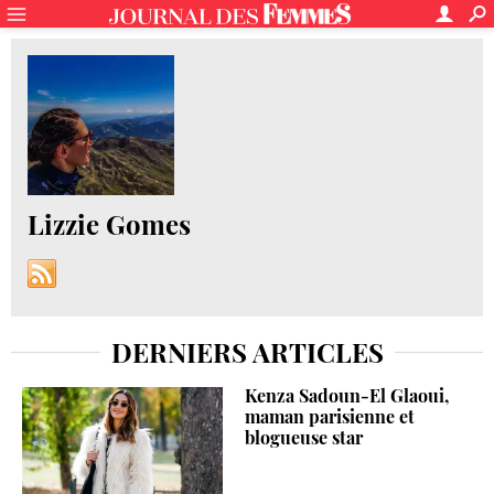
Lizzie Gomes
DERNIERS ARTICLES
Kenza Sadoun-El Glaoui,
maman parisienne et
blogueuse star