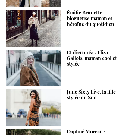
Émilie Brunette,
blogueuse maman et
héroïne du quotidien
Et dieu créa : Elisa
Gallois, maman cool et
stylée
June Sixty Five, la fille
stylée du Sud
Daphné Moreau :