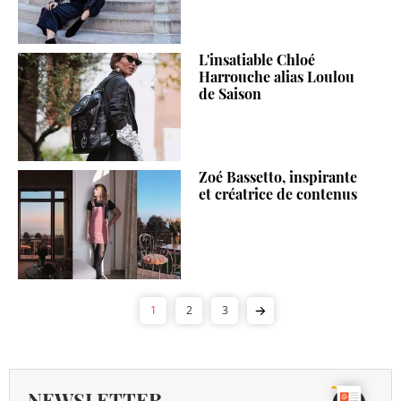
L'insatiable Chloé
Harrouche alias Loulou
de Saison
Zoé Bassetto, inspirante
et créatrice de contenus
1
2
3
NEWSLETTER