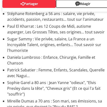
Partager
Réagir
VEDETTES DE LA TÉLÉ
Stéphane Rotenberg a 56 ans : salaire, vie privée,
accidents, passion, restaurants... tout sur l'animateur
Paul El Kharrat : Les 12 Coups de Midi, autisme
asperger, Les Grosses Têtes, ses origines... tout savoir
Sugar Sammy : Vie privée, salaire, La France a un
Incroyable Talent, origines, enfants… Tout savoir sur
l'humoriste
Daniela Lumbroso : Enfance, Chirurgie, Famille et
Chanson
Patrick Sabatier : Femme, Enfants, Scandales, Querelle
avec Nagui...
Sophie Garel a 80 ans : Jean Yanne "odieux", "Elvis
Presley dans la tête", "Cheveux gris" (Et ce qui l'a fait
"souffrir")
Mireille Dumas a 70 ans : Son mari, ses émissions, sa
vie privée, que devient la "Psy du PAF" ?