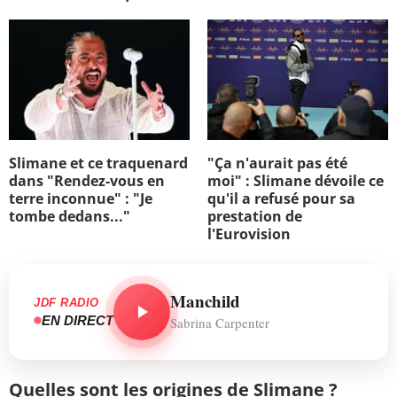
Slimane et ce traquenard
"Ça n'aurait pas été
dans "Rendez-vous en
moi" : Slimane dévoile ce
terre inconnue" : "Je
qu'il a refusé pour sa
tombe dedans..."
prestation de
l'Eurovision
Manchild
JDF RADIO
EN DIRECT
Sabrina Carpenter
Quelles sont les origines de Slimane ?