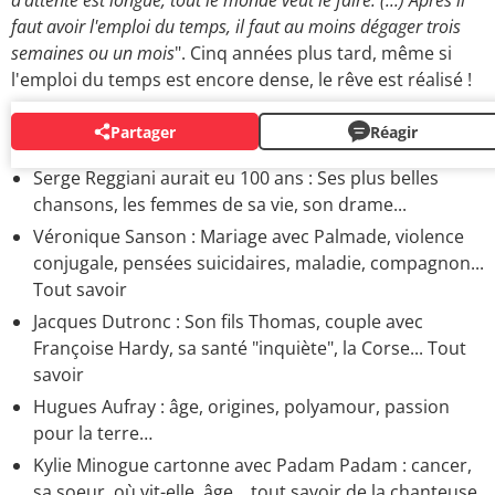
d'attente est longue, tout le monde veut le faire. (...) Après il
faut avoir l'emploi du temps, il faut au moins dégager trois
semaines ou un mois
". Cinq années plus tard, même si
l'emploi du temps est encore dense, le rêve est réalisé !
Partager
Réagir
CHANTEURS
Serge Reggiani aurait eu 100 ans : Ses plus belles
chansons, les femmes de sa vie, son drame...
Véronique Sanson : Mariage avec Palmade, violence
conjugale, pensées suicidaires, maladie, compagnon...
Tout savoir
Jacques Dutronc : Son fils Thomas, couple avec
Françoise Hardy, sa santé "inquiète", la Corse... Tout
savoir
Hugues Aufray : âge, origines, polyamour, passion
pour la terre…
Kylie Minogue cartonne avec Padam Padam : cancer,
sa soeur, où vit-elle, âge... tout savoir de la chanteuse