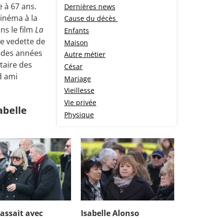
e à 67 ans.
Dernières news
cinéma à la
Cause du décès
ns le film
La
Enfants
ne vedette de
Maison
s des années
Autre métier
taire des
César
d ami
Mariage
Vieillesse
Vie privée
abelle
Physique
cassait avec
Isabelle Alonso