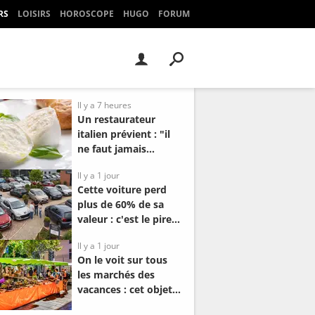
RS
LOISIRS
HOROSCOPE
HUGO
FORUM
Il y a 7 heures
Un restaurateur
italien prévient : "il
ne faut jamais
acheter une
Il y a 1 jour
mozzarella qui..."
Cette voiture perd
plus de 60% de sa
valeur : c'est le pire
modèle à revendre
Il y a 1 jour
en occasion
On le voit sur tous
les marchés des
vacances : cet objet
fait son retour dans