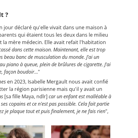
"
t ?
 un jour déclaré qu'elle vivait dans une maison à
 parents qui étaient tous les deux dans le milieu
t la mère médecin. Elle avait refait l'habitation
t cassé dans cette maison. Maintenant, elle est trop
plus beau banc de musculation du monde. J'ai un
beau piano à queue, plein de brûlures de cigarette. J'ai
ge, façon boudoir
..."
mes
en 2023, Isabelle Mergault nous avait confié
ter la région parisienne mais qu'il y avait un
ans
[sa fille Maya, ndlr]
car un enfant est malléable à
ses copains et ce n'est pas possible. Cela fait partie
ez je plaque tout et puis finalement, je ne fais rien
",