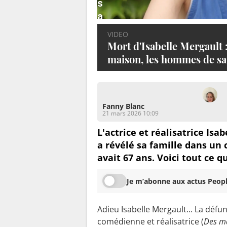
s
a
m
VIDEO
a
Mort d'Isabelle Mergault : 
i
maison, les hommes de sa vi
s
o
n
Fanny Blanc
,
21 mars 2026 10:09
l
L'actrice et réalisatrice Is
e
a révélé sa famille dans u
s
avait 67 ans. Voici tout ce qu
h
o
Je m’abonne aux actus Peopl
m
m
Adieu Isabelle Mergault... La défu
e
comédienne et réalisatrice (
Des ma