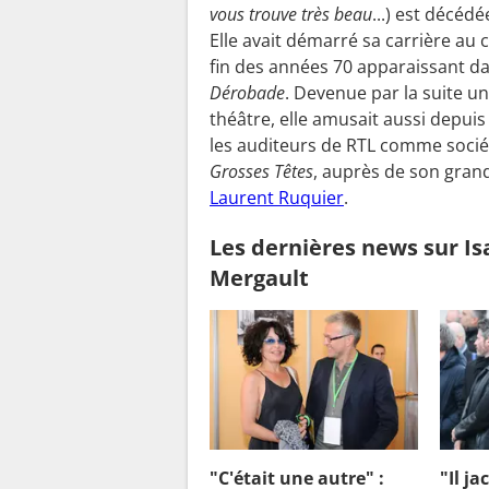
s
vous trouve très beau
...) est décédé
d
Elle avait démarré sa carrière au 
e
fin des années 70 apparaissant da
s
Dérobade
. Devenue par la suite u
a
théâtre, elle amusait aussi depui
v
les auditeurs de RTL comme socié
i
Grosses Têtes
, auprès de son gran
Laurent Ruquier
.
e
.
Les dernières news sur Is
.
Mergault
.
t
o
u
t
s
a
"C'était une autre" :
"Il ja
v