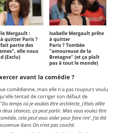
lle Mergault :
Isabelle Mergault prête
 à quitter Paris ?
à quitter
 fait partie des
Paris ? Tombée
smes", elle nous
"amoureuse de la
d (Exclu)
Bretagne" (et ça plaît
pas à tout le monde)
exercer avant la comédie ?
 que comédienne, mais elle n'a pas toujours voulu
qu'elle tentait de corriger son défaut de
"
Du temps où je voulais être architecte, j'étais allée
en deux séances, ça peut partir. Mais vous voulez être
omédie, cela peut vous aider pour faire rire'. J'ai été
e souvenue dans
On n'est pas couché
.