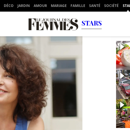
DÉCO
JARDIN
AMOUR
MARIAGE
FAMILLE
SANTÉ
SOCIÉTÉ
STA
STARS