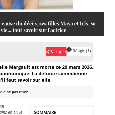
cause du décès, ses filles Maya et Iris, sa
e... tout savoir sur l'actrice
Réagir
(1)
Partager
abelle Mergault est morte ce 20 mars 2026,
n communiqué. La défunte comédienne
'il faut savoir sur elle.
e à ne pas rater
nte
ins en or
,
Je
SOMMAIRE