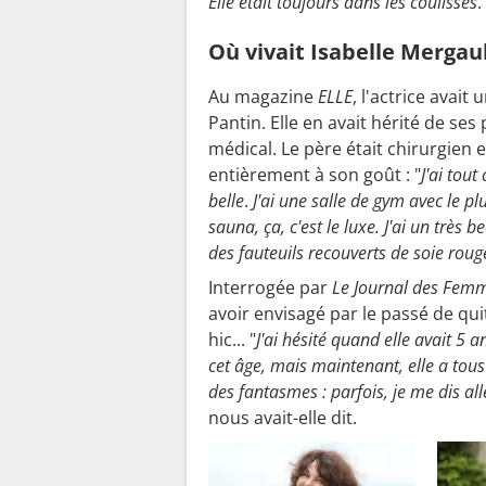
Elle était toujours dans les coulisses
.
Où vivait Isabelle Mergaul
Au magazine
ELLE
, l'actrice avait
Pantin. Elle en avait hérité de ses
médical. Le père était chirurgien e
entièrement à son goût : "
J'ai tou
belle
.
J'ai une salle de gym avec le 
sauna, ça, c'est le luxe. J'ai un très 
des fauteuils recouverts de soie rou
Interrogée par
Le Journal des Fem
avoir envisagé par le passé de quit
hic... "
J'ai hésité quand elle avait 5 
cet âge, mais maintenant, elle a tous 
des fantasmes : parfois, je me dis all
nous avait-elle dit.