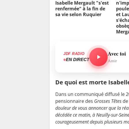
Isabelle Mergault "s'est
n'imp
o
renfermée" à la fin de
poule
i
sa vie selon Ruquier
et La
s'éch
r
obsèq
s
Merg
u
r
l
Avec toi
JDF RADIO
'
EN DIRECT
Amir
a
c
t
De quoi est morte Isabell
r
Dans un communiqué diffusé le 20
i
pensionnaire des
Grosses Têtes
de 
c
douleur de vous annoncer que la réali
e
décédée ce matin, à Neuilly-sur-Seine,
"
courageusement depuis plusieurs mo