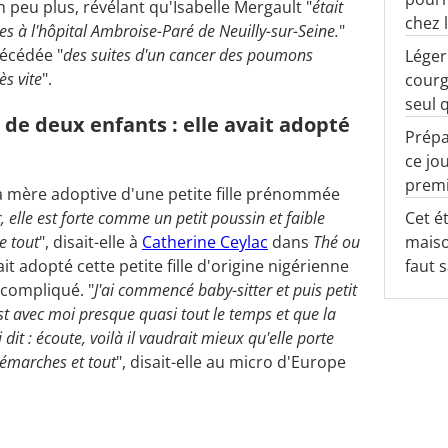
 peu plus, révélant qu'Isabelle Mergault "
était
chez l
s à l'hôpital Ambroise-Paré de Neuilly-sur-Seine.
"
écédée "
des suites d'un cancer des poumons
Léger
ès vite
".
courg
seul 
de deux enfants : elle avait adopté
Prépa
ce jo
premi
la mère adoptive d'une petite fille prénommée
Cet é
 elle est forte comme un petit poussin et faible
maiso
e tout
", disait-elle à
Catherine Ceylac
dans
Thé ou
faut 
it adopté cette petite fille d'origine nigérienne
 compliqué. "
J'ai commencé baby-sitter et puis petit
est avec moi presque quasi tout le temps et que la
dit : écoute, voilà il vaudrait mieux qu'elle porte
démarches et tout
", disait-elle au micro d'Europe