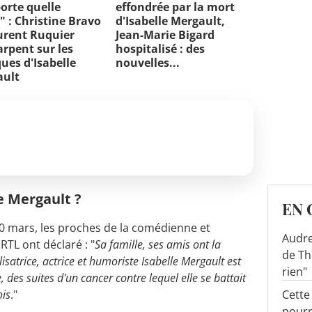
orte quelle
effondrée par la mort
" : Christine Bravo
d'Isabelle Mergault,
urent Ruquier
Jean-Marie Bigard
arpent sur les
hospitalisé : des
ues d'Isabelle
nouvelles...
ault
e Mergault ?
EN 
 mars, les proches de la comédienne et
Audre
RTL ont déclaré : "
Sa famille, ses amis ont la
de Th
satrice, actrice et humoriste Isabelle Mergault est
rien"
 des suites d'un cancer contre lequel elle se battait
Cette
is
."
pourr