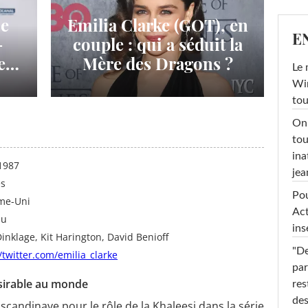
se
Emilia Clarke (GOT), en
E
-
couple : qui a séduit la
e
Mère des Dragons ?
Le 
Win
tou
On 
tou
ina
1987
jea
es
Pou
me-Uni
Act
au
ins
Dinklage, Kit Harington, David Benioff
"De
//twitter.com/emilia_clarke
par
ésirable au monde
res
des
candinave pour le rôle de la Khaleesi dans la série