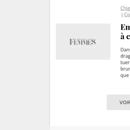
Chi
Co
Em
à 
Dans
drag
tuer
brun
que 
VOI