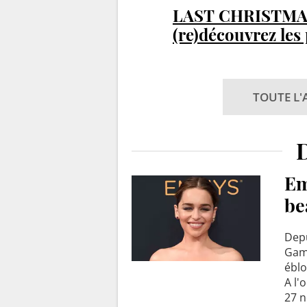
LAST CHRISTMAS 
(re)découvrez les
Michael
TOUTE L'
Em
be
Depu
Game
éblo
A l'
27 n