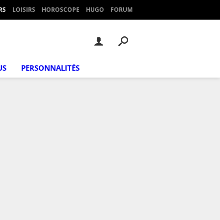
RS
LOISIRS
HOROSCOPE
HUGO
FORUM
US
PERSONNALITÉS