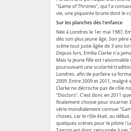
"Game of Thrones", qui l'a consacr
vie, une piquante brune dont le co
Sur les planches dès l'enfance
Née à Londres le 1er mai 1987, Em
dès son plus jeune âge. Son père é
scène tout juste âgée de 3 ans lor
Depuis lors, Emilia Clarke n'a jam
Mais la jeune fille est raisonnable 
poursuivant une scolarité traditio
Londres, afin de parfaire sa form
2009. Entre 2009 et 2011, malgré 
Clarke ne décroche pas de rôle not
"Doctors". C'est donc en 2011 que 
finalement choisie pour incarner
série mondialement connue "Game 
choses, car le rôle était, au débu
quelques scènes pour le pilote ! 
Tamzin est donc retournée à ses 