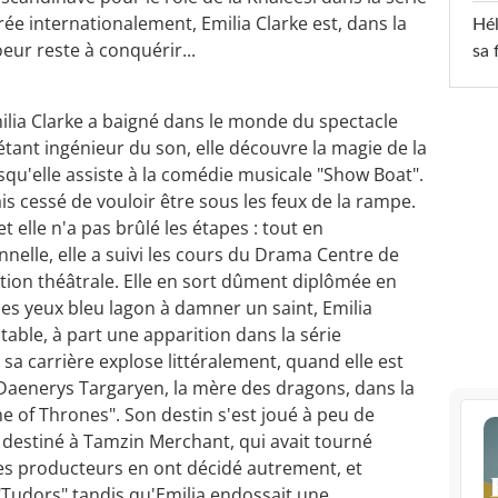
ée internationalement, Emilia Clarke est, dans la
Hél
eur reste à conquérir...
sa 
ilia Clarke a baigné dans le monde du spectacle
tant ingénieur du son, elle découvre la magie de la
squ'elle assiste à la comédie musicale "Show Boat".
ais cessé de vouloir être sous les feux de la rampe.
et elle n'a pas brûlé les étapes : tout en
nnelle, elle a suivi les cours du Drama Centre de
ation théâtrale. Elle en sort dûment diplômée en
ses yeux bleu lagon à damner un saint, Emilia
able, à part une apparition dans la série
sa carrière explose littéralement, quand elle est
 Daenerys Targaryen, la mère des dragons, dans la
of Thrones". Son destin s'est joué à peu de
t, destiné à Tamzin Merchant, qui avait tourné
Les producteurs en ont décidé autrement, et
"Tudors" tandis qu'Emilia endossait une