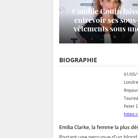
Camille Cottin lais
entrevoir ses sous
vêtements sous un
robe entièrement
transparente
BIOGRAPHIE
Date de naissance
01/05/
Lieu de naissance
Londr
Pays
Royau
Signe astrologique
Taure
Amis
Peter 
Twitter
https:
Emilia Clarke, la femme la plus d
Portant une perruque d'un blond s