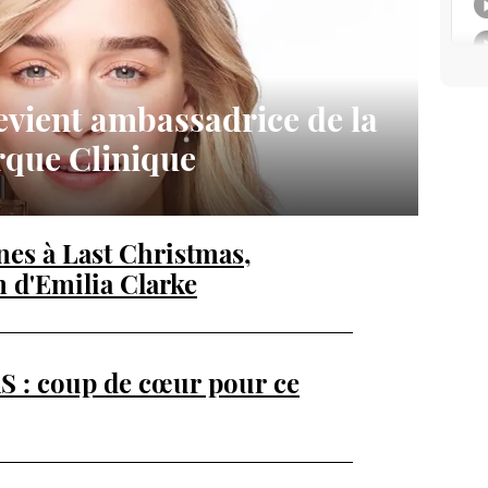
evient ambassadrice de la
que Clinique
es à Last Christmas,
n d'Emilia Clarke
: coup de cœur pour ce