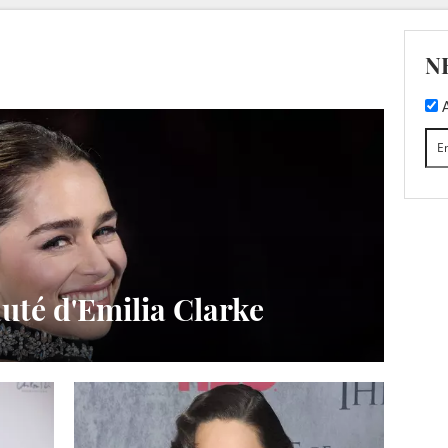
N
A
uté d'Emilia Clarke