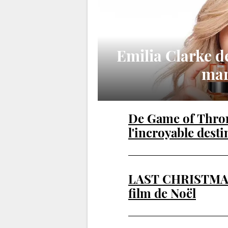
Emilia Clarke d
mar
De Game of Thron
l'incroyable desti
LAST CHRISTMAS 
film de Noël