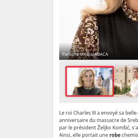
Parsons Media/ABACA
Le roi Charles III a envoyé sa be
anniversaire du massacre de Srebr
par le président Željko Komšić, s'
Ainsi, elle portait une
robe
chemise