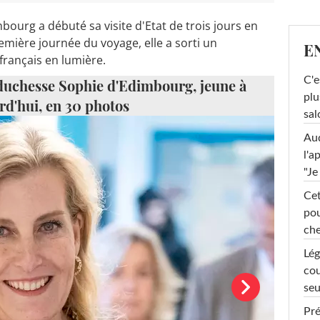
mbourg a débuté sa visite d'Etat de trois jours en
emière journée du voyage, elle a sorti un
E
 français en lumière.
C'e
 duchesse Sophie d'Edimbourg, jeune à
plu
rd'hui, en 30 photos
sal
Au
l'a
"Je
Cet
pou
che
Lég
cou
seu
Pré