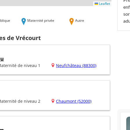
Pré
Leaflet
enf
sor
blique
Maternité privée
Autre
adu
es de Vrécourt
au
aternité de niveau 1
Neufchâteau (88300)
aternité de niveau 2
Chaumont (52000)