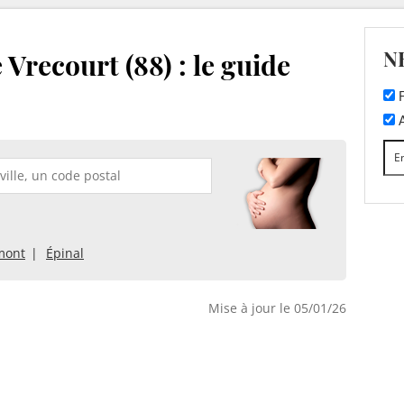
N
Vrecourt (88) : le guide
F
A
mont
Épinal
Mise à jour le 05/01/26