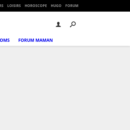
RS
LOISIRS
HOROSCOPE
HUGO
FORUM
NOMS
FORUM MAMAN