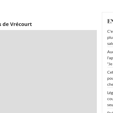
E
s de Vrécourt
C'e
plu
sal
Au
l'a
"Je
Cet
pou
che
Lég
cou
seu