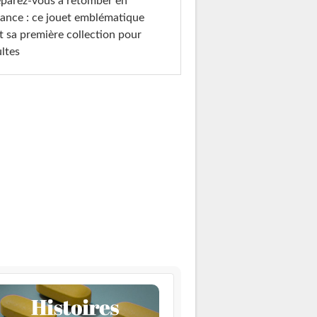
parez-vous à retomber en
ance : ce jouet emblématique
t sa première collection pour
ltes