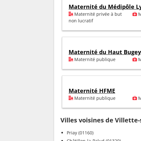
Maternité du Médipôle L
Maternité privée à but
M
non lucratif
Maternité du Haut Bugey
Maternité publique
M
Maternité HFME
Maternité publique
M
Villes voisines de Villette
Priay (01160)
Châtillon-la-Palud (01320)