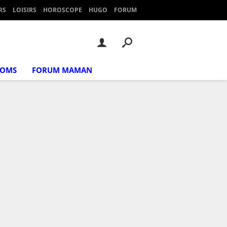
RS
LOISIRS
HOROSCOPE
HUGO
FORUM
NOMS
FORUM MAMAN