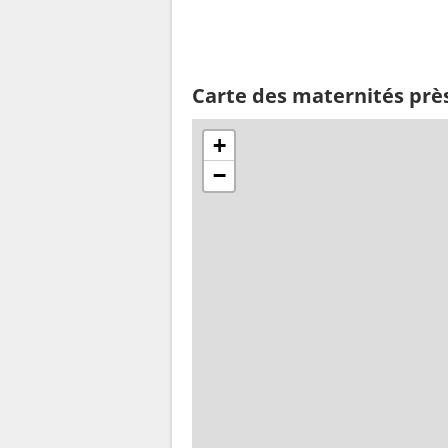
Carte des maternités près
+
−