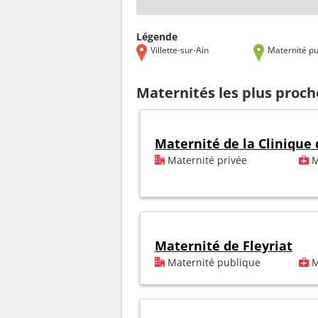
Légende
Villette-sur-Ain
Maternité pu
Maternités les plus proche
Maternité de la Clinique
Maternité privée
M
Maternité de Fleyriat
Maternité publique
M