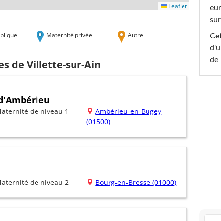
Leaflet
eur
sur
blique
Maternité privée
Autre
Cet
d'u
de 
s de Villette-sur-Ain
 d'Ambérieu
aternité de niveau 1
Ambérieu-en-Bugey
(01500)
aternité de niveau 2
Bourg-en-Bresse (01000)