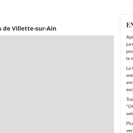
E
 de Villette-sur-Ain
Apr
jur
pou
la
La 
wee
ann
exc
Tra
"OU
sel
Plu
ver