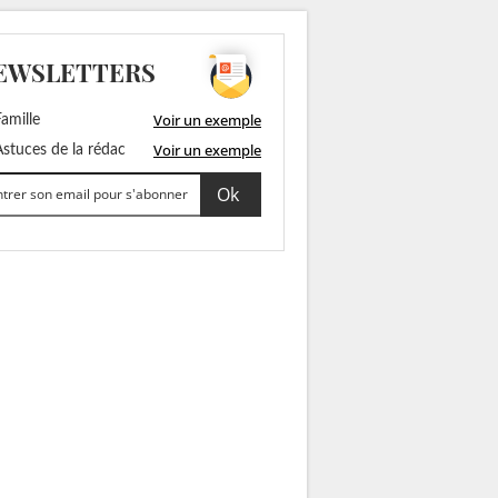
EWSLETTERS
Voir un exemple
amille
Voir un exemple
stuces de la rédac