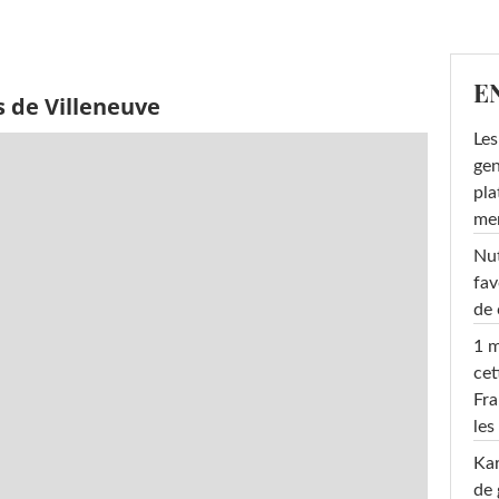
E
s de Villeneuve
Les
gen
pla
men
Nut
fav
de 
1 m
cet
Fra
les
Ka
de 