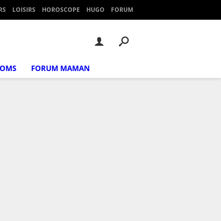
RS
LOISIRS
HOROSCOPE
HUGO
FORUM
NOMS
FORUM MAMAN