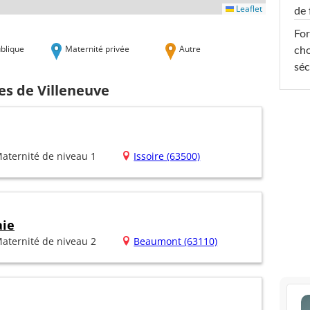
Leaflet
de 
For
blique
Maternité privée
Autre
cho
séc
es de Villeneuve
aternité de niveau 1
Issoire (63500)
aie
aternité de niveau 2
Beaumont (63110)