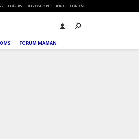
RS
LOISIRS
HOROSCOPE
HUGO
FORUM
NOMS
FORUM MAMAN