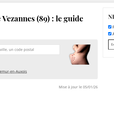
N
 Vezannes (89) : le guide
F
A
emur-en-Auxois
Mise à jour le 05/01/26