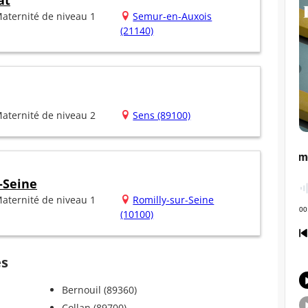
at
aternité de niveau 1
Semur-en-Auxois
(21140)
aternité de niveau 2
Sens (89100)
-Seine
aternité de niveau 1
Romilly-sur-Seine
(10100)
es
Bernouil (89360)
Collan (89700)