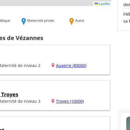
Leaflet
des
Hél
blique
Maternité privée
Autre
sa 
hes de Vézannes
aternité de niveau 2
Auxerre (89000)
 Troyes
aternité de niveau 3
Troyes (10000)