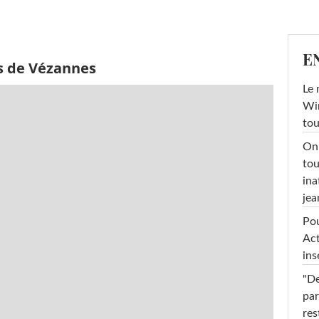
E
s de Vézannes
Le 
Win
tou
On 
tou
ina
jea
Pou
Act
ins
"De
par
res