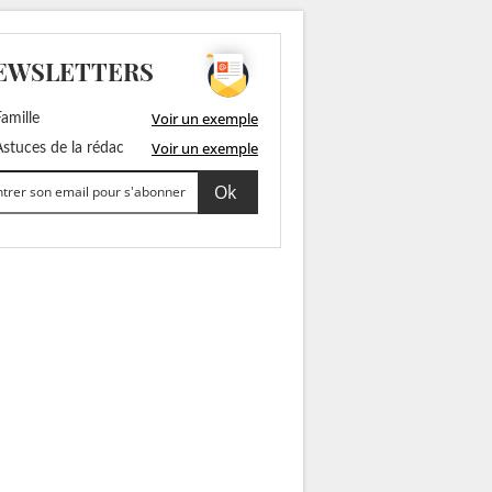
EWSLETTERS
Voir un exemple
amille
Voir un exemple
stuces de la rédac