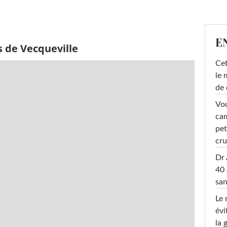
E
s de Vecqueville
Cet
le 
de 
Vou
cam
pet
cru
Dr 
40 
san
Le 
évi
la 