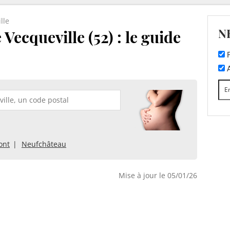
lle
N
Vecqueville (52) : le guide
F
A
ont
Neufchâteau
Mise à jour le 05/01/26