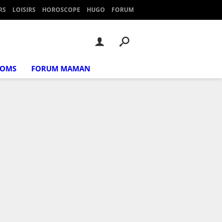
RS
LOISIRS
HOROSCOPE
HUGO
FORUM
NOMS
FORUM MAMAN