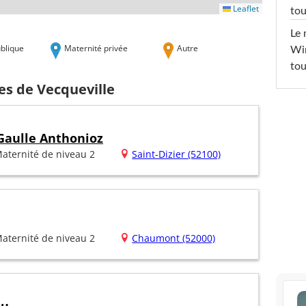
Leaflet
tou
Le 
blique
Maternité privée
Autre
Win
tou
es de Vecqueville
Gaulle Anthonioz
aternité de niveau 2
Saint-Dizier (52100)
aternité de niveau 2
Chaumont (52000)