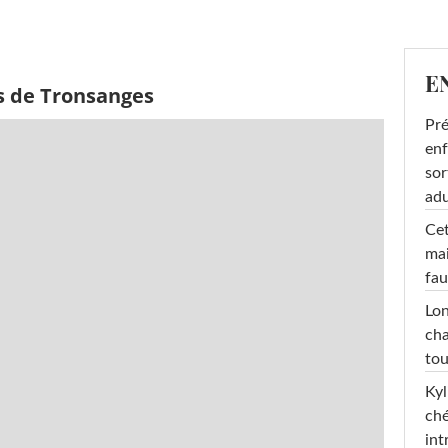
E
s de Tronsanges
Pré
enf
sor
adu
Cet
mai
fau
Lon
cha
tou
Kyl
ché
int