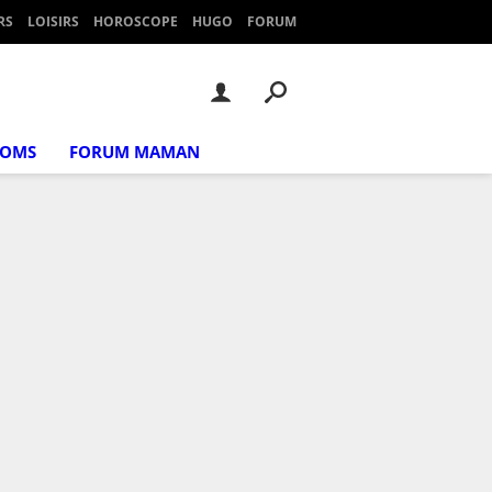
RS
LOISIRS
HOROSCOPE
HUGO
FORUM
NOMS
FORUM MAMAN