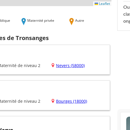
Leaflet
Oub
cla
blique
Maternité privée
Autre
ong
hes de Tronsanges
aternité de niveau 2
Nevers (58000)
aternité de niveau 2
Bourges (18000)