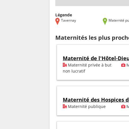
Légende
Tavernay
Maternité pu
Maternités les plus proc
Maternité de l'Hôtel-Die
Maternité privée à but
M
non lucratif
Maternité des Hospices 
Maternité publique
M