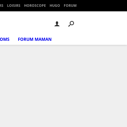
RS
LOISIRS
HOROSCOPE
HUGO
FORUM
NOMS
FORUM MAMAN