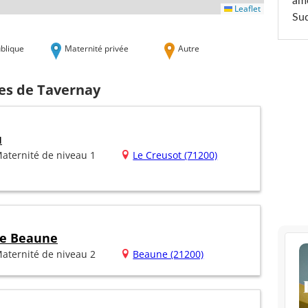
am
Leaflet
Sud
blique
Maternité privée
Autre
hes de Tavernay
u
aternité de niveau 1
Le Creusot (71200)
de Beaune
aternité de niveau 2
Beaune (21200)