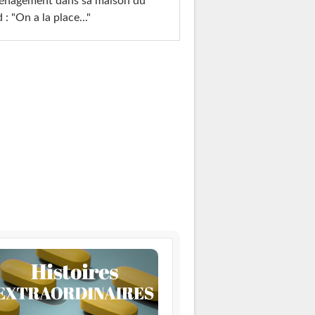
énagement dans sa maison du
 : "On a la place..."