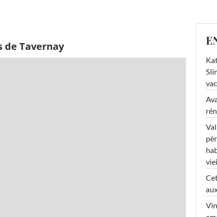
E
s de Tavernay
Kat
Sli
va
Ava
rén
Val
pèr
hab
viei
Cet
aux
Vin